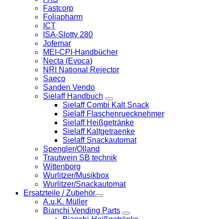
Fastcorp
Foliapharm
ICT
ISA-Slotty 280
Jofemar
MEI-CPI-Handbücher
Necta (Evoca)
NRI National Rejector
Saeco
Sanden Vendo
Sielaff Handbuch
Sielaff Combi Kalt Snack
Sielaff Flaschenruecknehmer
Sielaff Heißgetränke
Sielaff Kaltgetraenke
Sielaff Snackautomat
Spengler/Olland
Trautwein SB technik
Wittenborg
Wurlitzer/Musikbox
Wurlitzer/Snackautomat
Ersatzteile / Zubehör
A.u.K. Müller
Bianchi Vending Parts