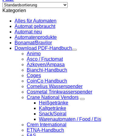
Kategorien
Alles für Automaten
Automat gebraucht
Automat neu
Automatenprodukte
Bonamat/Bravilor
Download PDF-Handbuch
Animo
Asco / Fructomat
Azkoyen/Ampasa
Bianchi-Handbuch
Coges
CoinCo Handbuch
Cornelius Wasserspender
Cosmetal Trinkwasserspender
Crane National Vendors
Heißgetränke
Kaltgetränke
Snack/Spiral
Warenautomaten / Food / Eis
Crem International
ETNA-Handbuch
FAS