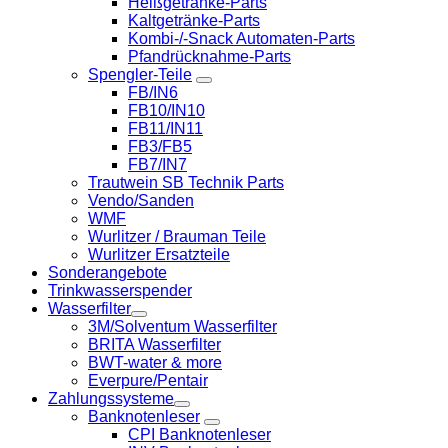
Heißgetränke-Parts
Kaltgetränke-Parts
Kombi-/-Snack Automaten-Parts
Pfandrücknahme-Parts
Spengler-Teile
FB/IN6
FB10/IN10
FB11/IN11
FB3/FB5
FB7/IN7
Trautwein SB Technik Parts
Vendo/Sanden
WMF
Wurlitzer / Brauman Teile
Wurlitzer Ersatzteile
Sonderangebote
Trinkwasserspender
Wasserfilter
3M/Solventum Wasserfilter
BRITA Wasserfilter
BWT-water & more
Everpure/Pentair
Zahlungssysteme
Banknotenleser
CPI Banknotenleser