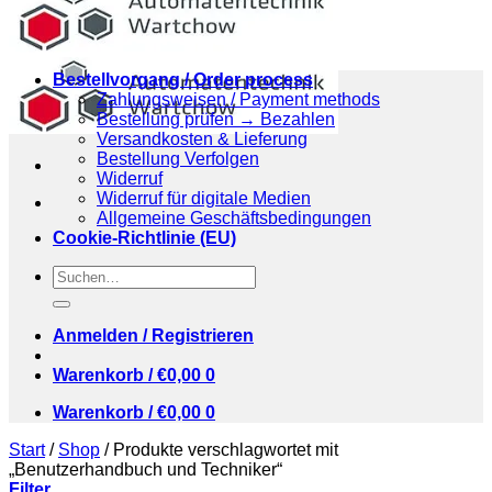
Bestellvorgang / Order process
Zahlungsweisen / Payment methods
Bestellung prüfen → Bezahlen
Versandkosten & Lieferung
Bestellung Verfolgen
Widerruf
Widerruf für digitale Medien
Allgemeine Geschäftsbedingungen
Cookie-Richtlinie (EU)
Suchen
nach:
Anmelden / Registrieren
Warenkorb /
€
0,00
0
Warenkorb /
€
0,00
0
Start
/
Shop
/
Produkte verschlagwortet mit
„Benutzerhandbuch und Techniker“
Filter