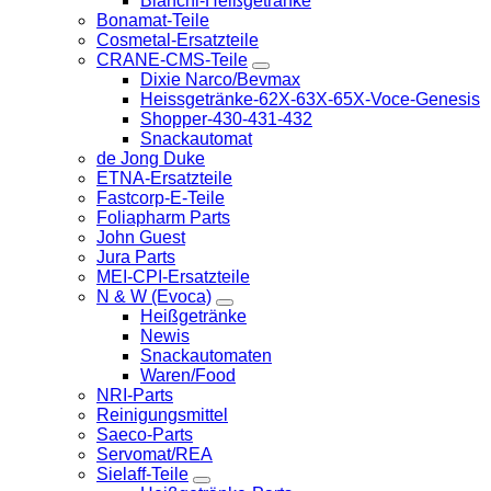
Bianchi-Heißgetränke
Bonamat-Teile
Cosmetal-Ersatzteile
CRANE-CMS-Teile
Dixie Narco/Bevmax
Heissgetränke-62X-63X-65X-Voce-Genesis
Shopper-430-431-432
Snackautomat
de Jong Duke
ETNA-Ersatzteile
Fastcorp-E-Teile
Foliapharm Parts
John Guest
Jura Parts
MEI-CPI-Ersatzteile
N & W (Evoca)
Heißgetränke
Newis
Snackautomaten
Waren/Food
NRI-Parts
Reinigungsmittel
Saeco-Parts
Servomat/REA
Sielaff-Teile