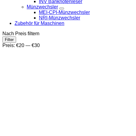
INV Banknotenleser
Münzwechsler
MEI-CPI-Münzwechsler
NRI-Münzwechsler
Zubehör für Maschinen
Nach Preis filtern
Min.
Max.
Filter
Preis
Preis
Preis:
€20
—
€30