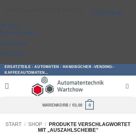
EINSTELLUNGEN SPEICHERN
Einstellungen
ansehen
Cookie-Richtlinie
Datenschutz
Impressum
ERSATZTEILE - AUTOMATEN - HANDBÜCHER -VENDING–
Zum
KAFFEEAUTOMATEN...
Inhalt
springen
0
WARENKORB /
€
0,00
START
/
SHOP
/
PRODUKTE VERSCHLAGWORTET
MIT „AUSZAHLSCHEIBE“