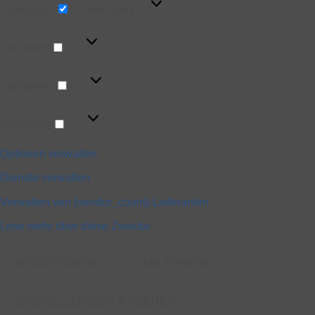
Funktional
Immer aktiv
Vorlieben
Vorlieben
Statistiken
Statistiken
Marketing
Marketing
Optionen verwalten
Dienste verwalten
Verwalten von {vendor_count}-Lieferanten
Lese mehr über diese Zwecke
AKZEPTIEREN
ABLEHNEN
EINSTELLUNGEN ANSEHEN