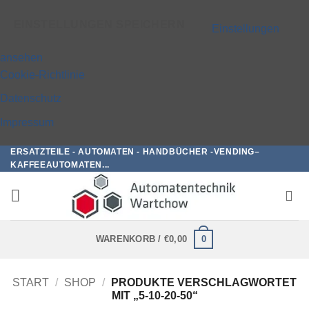
EINSTELLUNGEN SPEICHERN
Einstellungen
ansehen
Cookie-Richtlinie
Datenschutz
Impressum
ERSATZTEILE - AUTOMATEN - HANDBÜCHER -VENDING–
Zum
KAFFEEAUTOMATEN...
Inhalt
springen
0
WARENKORB /
€
0,00
START
/
SHOP
/
PRODUKTE VERSCHLAGWORTET
MIT „5-10-20-50“