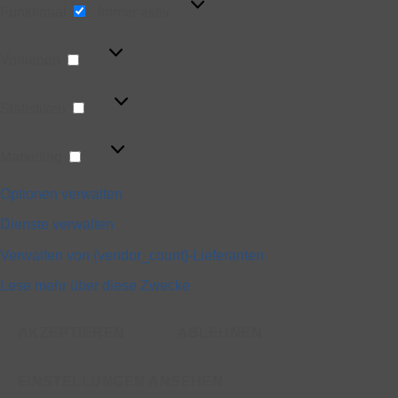
Funktional
Immer aktiv
Vorlieben
Vorlieben
Statistiken
Statistiken
Marketing
Marketing
Optionen verwalten
Dienste verwalten
Verwalten von {vendor_count}-Lieferanten
Lese mehr über diese Zwecke
AKZEPTIEREN
ABLEHNEN
EINSTELLUNGEN ANSEHEN