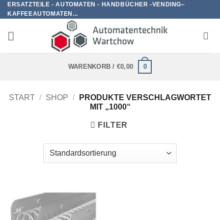
ERSATZTEILE - AUTOMATEN - HANDBÜCHER -VENDING–
Zum
KAFFEEAUTOMATEN...
Inhalt
springen
0
WARENKORB /
€
0,00
START
/
SHOP
/
PRODUKTE VERSCHLAGWORTET
MIT „1000“
FILTER