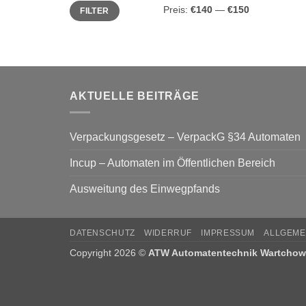
Min.
Max.
Preis:
€140
—
€150
FILTER
Preis
Preis
AKTUELLE BEITRÄGE
Verpackungsgesetz – VerpackG §34 Automaten
Incup – Automaten im Öffentlichen Bereich
Ausweitung des Einwegpfands
DATENSCHUTZ
WIDERRUF
IMPRESSUM
ALLGEME
Copyright 2026 ©
ATW Automatentechnik Wartcho