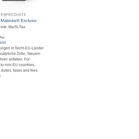
TENPRODUKTE
 Matinée® Exclusiv
inkl. MwSt./Tax
 kg)
sand
rungen in Nicht-EU-Länder
sätzliche Zölle, Steuern
ren anfallen. For
s to non-EU countries,
 duties, taxes and fees
.