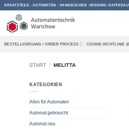
Zum
ERSATZTEILE - AUTOMATEN - HANDBÜCHER -VENDING–KAFFEEAU
Inhalt
springen
BESTELLVORGANG / ORDER PROCESS
COOKIE-RICHTLINIE (
START
/
MELITTA
KATEGORIEN
Alles für Automaten
Automat gebraucht
Automat neu