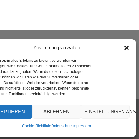
ERSAND
Zustimmung verwalten
n optimales Erlebnis zu bieten, verwenden wir
ien wie Cookies, um Geräteinformationen zu speichern
darauf zuzugreifen. Wenn du diesen Technologien
, können wir Daten wie das Surfverhalten oder
e IDs auf dieser Website verarbeiten. Wenn du deine
g nicht erteilst oder zurückziehst, können bestimmte
und Funktionen beeinträchtigt werden.
Visa
PayPal
MasterCard
Rechung
GiroPay
ZEPTIEREN
ABLEHNEN
EINSTELLUNGEN ANS
Cookie-Richtlinie
Datenschutz
Impressum