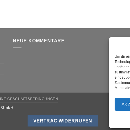
NEUE KOMMENTARE
V
Um dir ei
Technolog
und/oder 
zustimmst
eindeutig
Zustimmun
Merkmale 
INE GESCHÄFTSBEDINGUNGEN
AK
w GmbH
VERTRAG WIDERRUFEN