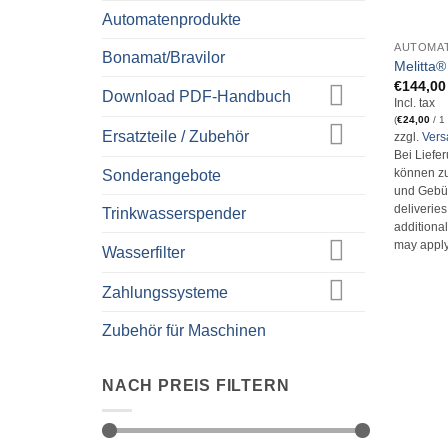
+
Automatenprodukte
AUTOMA
Bonamat/Bravilor
Melitta®
€
144,00
Download PDF-Handbuch
Incl. tax
(
€
24,00
/ 1
Ersatzteile / Zubehör
zzgl.
Ver
Bei Liefe
Sonderangebote
können zu
und Gebüh
deliverie
Trinkwasserspender
additional
may apply
Wasserfilter
Zahlungssysteme
Zubehör für Maschinen
NACH PREIS FILTERN