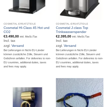
COSMETAL-ERSATZTEILE
COSMETAL-ERSATZTEILE
Cosmetal HI-Class 45 Hot und
Cosmetal J-class Top
CO2
Trinkwasserspender
€
3.490,00
€
2.395,00
inkl. MwSt./Tax
inkl. MwSt./Tax
Incl. tax
Incl. tax
zzgl.
Versand
zzgl.
Versand
Bei Lieferungen in Nicht-EU-Länder
Bei Lieferungen in Nicht-EU-Länder
können zusätzliche Zölle, Steuern und
können zusätzliche Zölle, Steuern und
Gebühren anfallen. For deliveries to non-
Gebühren anfallen. For deliveries to non-
EU countries, additional duties, taxes
EU countries, additional duties, taxes
and fees may apply.
and fees may apply.