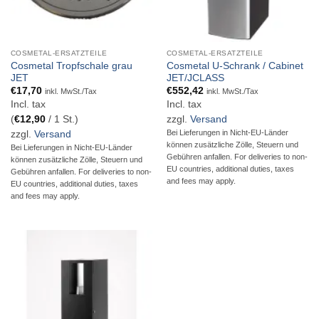
COSMETAL-ERSATZTEILE
COSMETAL-ERSATZTEILE
Cosmetal Tropfschale grau
Cosmetal U-Schrank / Cabinet
JET
JET/JCLASS
€
17,70
€
552,42
inkl. MwSt./Tax
inkl. MwSt./Tax
Incl. tax
Incl. tax
(
€
12,90
/ 1 St.)
zzgl.
Versand
Bei Lieferungen in Nicht-EU-Länder
zzgl.
Versand
können zusätzliche Zölle, Steuern und
Bei Lieferungen in Nicht-EU-Länder
Gebühren anfallen. For deliveries to non-
können zusätzliche Zölle, Steuern und
EU countries, additional duties, taxes
Gebühren anfallen. For deliveries to non-
and fees may apply.
EU countries, additional duties, taxes
and fees may apply.