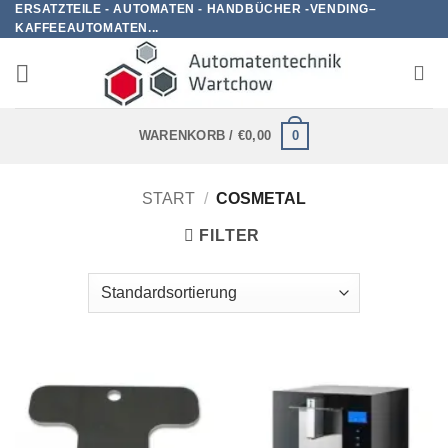
ERSATZTEILE - AUTOMATEN - HANDBÜCHER -VENDING–
Zum
KAFFEEAUTOMATEN...
Inhalt
springen
0
WARENKORB /
€
0,00
START
/
COSMETAL
FILTER