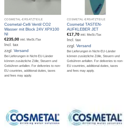
COSMETAL-ERSATZTEILE
COSMETAL-ERSATZTEILE
Cosmetal-Celli Ventil CO2
Cosmetal TASTEN-
Wasser mit Block 24V XPX100
AUFKLEBER JET
NI
€
17,70
inkl. MwSt./Tax
€
235,00
Incl. tax
inkl. MwSt./Tax
Incl. tax
zzgl.
Versand
zzgl.
Versand
Bei Lieferungen in Nicht-EU-Länder
Bei Lieferungen in Nicht-EU-Länder
können zusätzliche Zölle, Steuern und
können zusätzliche Zölle, Steuern und
Gebühren anfallen. For deliveries to non-
Gebühren anfallen. For deliveries to non-
EU countries, additional duties, taxes
EU countries, additional duties, taxes
and fees may apply.
and fees may apply.