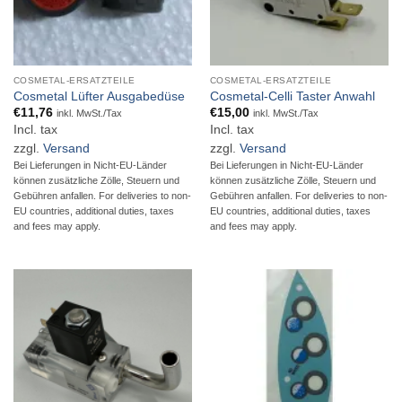
COSMETAL-ERSATZTEILE
COSMETAL-ERSATZTEILE
Cosmetal Lüfter Ausgabedüse
Cosmetal-Celli Taster Anwahl
€
11,76
€
15,00
inkl. MwSt./Tax
inkl. MwSt./Tax
Incl. tax
Incl. tax
zzgl.
Versand
zzgl.
Versand
Bei Lieferungen in Nicht-EU-Länder
Bei Lieferungen in Nicht-EU-Länder
können zusätzliche Zölle, Steuern und
können zusätzliche Zölle, Steuern und
Gebühren anfallen. For deliveries to non-
Gebühren anfallen. For deliveries to non-
EU countries, additional duties, taxes
EU countries, additional duties, taxes
and fees may apply.
and fees may apply.