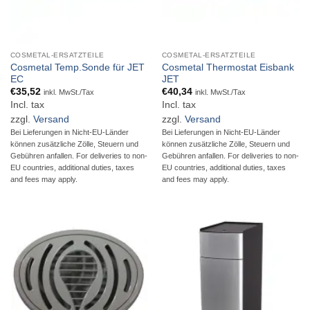
COSMETAL-ERSATZTEILE
COSMETAL-ERSATZTEILE
Cosmetal Temp.Sonde für JET
Cosmetal Thermostat Eisbank
EC
JET
€
35,52
€
40,34
inkl. MwSt./Tax
inkl. MwSt./Tax
Incl. tax
Incl. tax
zzgl.
Versand
zzgl.
Versand
Bei Lieferungen in Nicht-EU-Länder
Bei Lieferungen in Nicht-EU-Länder
können zusätzliche Zölle, Steuern und
können zusätzliche Zölle, Steuern und
Gebühren anfallen. For deliveries to non-
Gebühren anfallen. For deliveries to non-
EU countries, additional duties, taxes
EU countries, additional duties, taxes
and fees may apply.
and fees may apply.