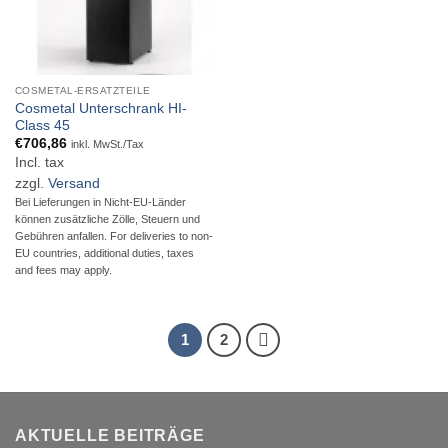
COSMETAL-ERSATZTEILE
Cosmetal Unterschrank HI-
Class 45
€
706,86
inkl. MwSt./Tax
Incl. tax
zzgl.
Versand
Bei Lieferungen in Nicht-EU-Länder
können zusätzliche Zölle, Steuern und
Gebühren anfallen. For deliveries to non-
EU countries, additional duties, taxes
and fees may apply.
1
2
AKTUELLE BEITRÄGE