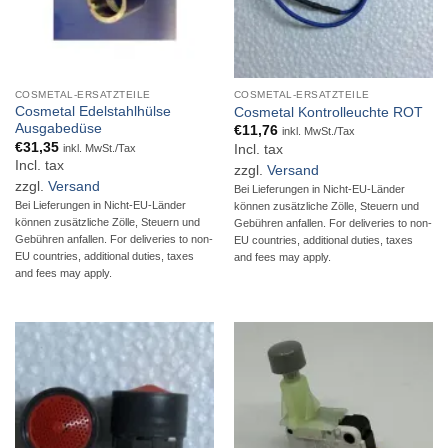
COSMETAL-ERSATZTEILE
COSMETAL-ERSATZTEILE
Cosmetal Edelstahlhülse
Cosmetal Kontrolleuchte ROT
Ausgabedüse
€
11,76
inkl. MwSt./Tax
€
31,35
inkl. MwSt./Tax
Incl. tax
Incl. tax
zzgl.
Versand
zzgl.
Versand
Bei Lieferungen in Nicht-EU-Länder
Bei Lieferungen in Nicht-EU-Länder
können zusätzliche Zölle, Steuern und
können zusätzliche Zölle, Steuern und
Gebühren anfallen. For deliveries to non-
Gebühren anfallen. For deliveries to non-
EU countries, additional duties, taxes
EU countries, additional duties, taxes
and fees may apply.
and fees may apply.