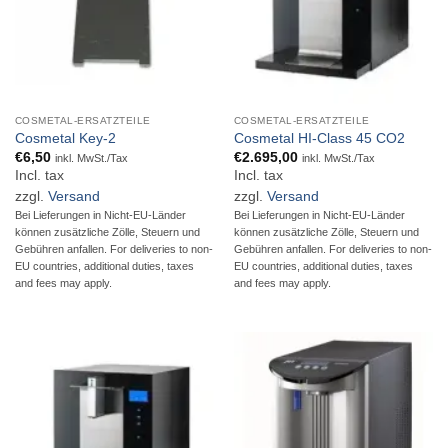
COSMETAL-ERSATZTEILE
COSMETAL-ERSATZTEILE
Cosmetal Key-2
Cosmetal HI-Class 45 CO2
€
6,50
€
2.695,00
inkl. MwSt./Tax
inkl. MwSt./Tax
Incl. tax
Incl. tax
zzgl.
Versand
zzgl.
Versand
Bei Lieferungen in Nicht-EU-Länder
Bei Lieferungen in Nicht-EU-Länder
können zusätzliche Zölle, Steuern und
können zusätzliche Zölle, Steuern und
Gebühren anfallen. For deliveries to non-
Gebühren anfallen. For deliveries to non-
EU countries, additional duties, taxes
EU countries, additional duties, taxes
and fees may apply.
and fees may apply.