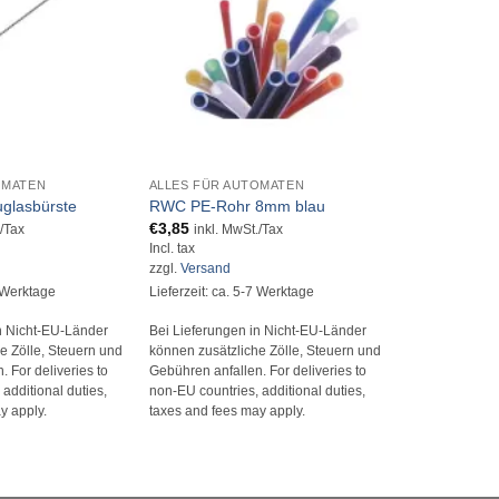
+
+
OMATEN
ALLES FÜR AUTOMATEN
ALLES FÜR A
RWC Schott
glasbürste
RWC PE-Rohr 8mm blau
10mm-Schra
€
3,85
./Tax
inkl. MwSt./Tax
€
10,62
Incl. tax
inkl. 
Incl. tax
zzgl.
Versand
zzgl.
Versand
4 Werktage
Lieferzeit: ca. 5-7 Werktage
Lieferzeit: ca.
n Nicht-EU-Länder
Bei Lieferungen in Nicht-EU-Länder
Bei Lieferunge
e Zölle, Steuern und
können zusätzliche Zölle, Steuern und
können zusätzl
 For deliveries to
Gebühren anfallen. For deliveries to
Gebühren anfall
additional duties,
non-EU countries, additional duties,
non-EU countrie
y apply.
taxes and fees may apply.
taxes and fees