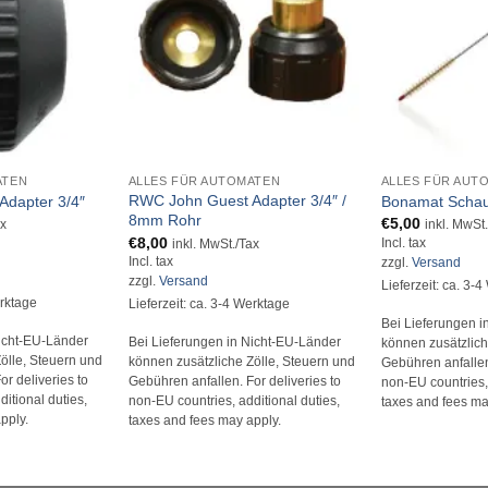
+
+
ATEN
ALLES FÜR AUTOMATEN
ALLES FÜR AUT
RWC John Guest Adapter 3/4″ /
dapter 3/4″
Bonamat Schau
8mm Rohr
€
5,00
ax
inkl. MwSt
€
8,00
Incl. tax
inkl. MwSt./Tax
Incl. tax
zzgl.
Versand
zzgl.
Versand
Lieferzeit: ca. 3-
erktage
Lieferzeit: ca. 3-4 Werktage
Bei Lieferungen i
Nicht-EU-Länder
Bei Lieferungen in Nicht-EU-Länder
können zusätzlich
ölle, Steuern und
können zusätzliche Zölle, Steuern und
Gebühren anfallen.
r deliveries to
Gebühren anfallen. For deliveries to
non-EU countries, 
itional duties,
non-EU countries, additional duties,
taxes and fees ma
pply.
taxes and fees may apply.