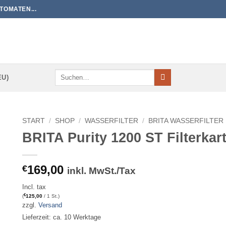
TOMATEN...
Suchen
EU)
nach:
START
/
SHOP
/
WASSERFILTER
/
BRITA WASSERFILTER
BRITA Purity 1200 ST Filterkar
169,00
€
inkl. MwSt./Tax
Incl. tax
€
(
125,00
/ 1 St.)
zzgl.
Versand
Lieferzeit: ca. 10 Werktage