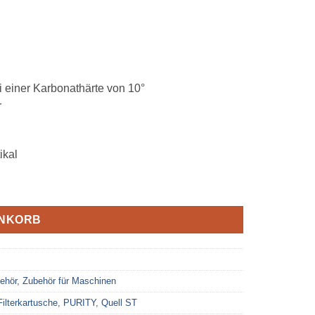
 einer Karbonathärte von 10°
r
ikal
ENKORB
behör
,
Zubehör für Maschinen
Filterkartusche
,
PURITY
,
Quell ST