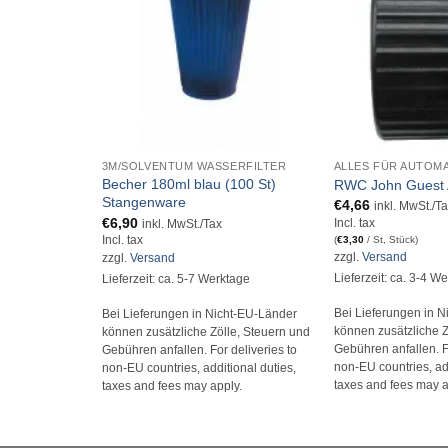
+
+
3M/SOLVENTUM WASSERFILTER
ALLES FÜR AUTOM
Becher 180ml blau (100 St)
RWC John Guest A
Stangenware
€
4,66
inkl. MwSt./T
€
6,90
Incl. tax
inkl. MwSt./Tax
(
€
3,30
/ St, Stück)
Incl. tax
zzgl.
Versand
zzgl.
Versand
Lieferzeit: ca. 3-4 W
Lieferzeit: ca. 5-7 Werktage
Bei Lieferungen in 
Bei Lieferungen in Nicht-EU-Länder
können zusätzliche Z
können zusätzliche Zölle, Steuern und
Gebühren anfallen. Fo
Gebühren anfallen. For deliveries to
non-EU countries, add
non-EU countries, additional duties,
taxes and fees may a
taxes and fees may apply.