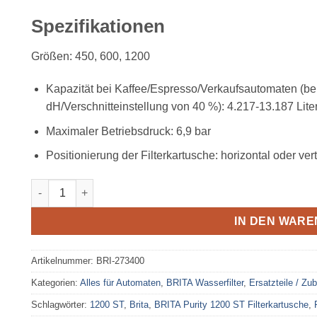
Spezifikationen
Größen: 450, 600, 1200
Kapazität bei Kaffee/Espresso/Verkaufsautomaten (bei
dH/Verschnitteinstellung von 40 %): 4.217-13.187 Lite
Maximaler Betriebsdruck: 6,9 bar
Positionierung der Filterkartusche: horizontal oder vert
BRITA Purity 1200 ST Filterkartusche Menge
IN DEN WAR
Artikelnummer:
BRI-273400
Kategorien:
Alles für Automaten
,
BRITA Wasserfilter
,
Ersatzteile / Zu
Schlagwörter:
1200 ST
,
Brita
,
BRITA Purity 1200 ST Filterkartusche
,