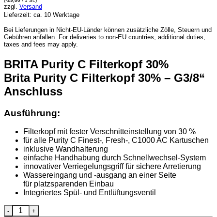
(
29,00
/ 1 St.)
zzgl.
Versand
Lieferzeit: ca. 10 Werktage
Bei Lieferungen in Nicht-EU-Länder können zusätzliche Zölle, Steuern und
Gebühren anfallen. For deliveries to non-EU countries, additional duties,
taxes and fees may apply.
BRITA Purity C Filterkopf 30%
Brita Purity C Filterkopf 30% – G3/8“
Anschluss
Ausführung:
Filterkopf mit fester Verschnitteinstellung von 30 %
für alle Purity C Finest-, Fresh-, C1000 AC Kartuschen
inklusive Wandhalterung
einfache Handhabung durch Schnellwechsel-System
innovativer Verriegelungsgriff für sichere Arretierung
Wassereingang und -ausgang an einer Seite
für platzsparenden Einbau
Integriertes Spül- und Entlüftungsventil
BRITA Purity C Filterkopf 30% Menge