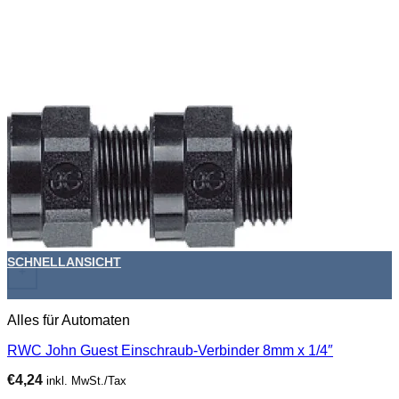
SCHNELLANSICHT
+
Alles für Automaten
RWC John Guest Einschraub-Verbinder 8mm x 1/4″
€
4,24
inkl. MwSt./Tax