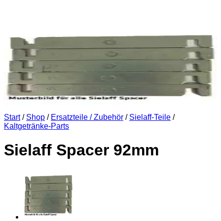
Start
/
Shop
/
Ersatzteile / Zubehör
/
Sielaff-Teile
/
Kaltgetränke-Parts
Sielaff Spacer 92mm