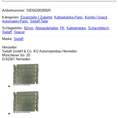
Artikelnummer:
SIE6520030920
Kategorien:
Ersatzteile / Zubehör
,
Kaltgetränke-Parts
,
Kombi-/-Snack
Automaten-Parts
,
Sielaff-Teile
Schlagwörter:
92mm
,
Abstandshalter
,
FK
,
Kaltgetränke
,
Schachtblech
,
Sielaff
,
Spacer
Marke:
Sielaff
Hersteller:
Sielaff GmbH & Co. KG Automatenbau Herrieden
Münchener Str. 20
D-91567 Herrieden