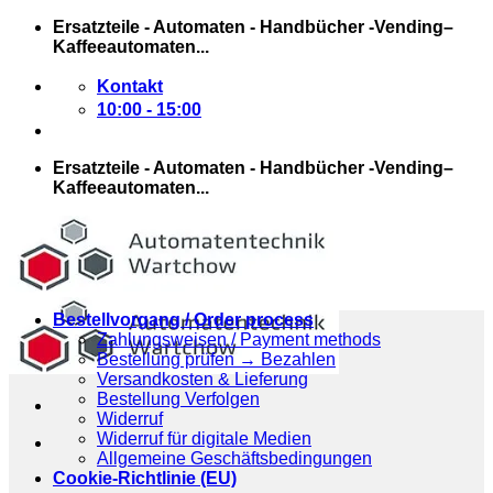
Zum
Ersatzteile - Automaten - Handbücher -Vending–
Inhalt
Kaffeeautomaten...
springen
Kontakt
10:00 - 15:00
Ersatzteile - Automaten - Handbücher -Vending–
Kaffeeautomaten...
Bestellvorgang / Order process
Zahlungsweisen / Payment methods
Bestellung prüfen → Bezahlen
Versandkosten & Lieferung
Bestellung Verfolgen
Widerruf
Widerruf für digitale Medien
Allgemeine Geschäftsbedingungen
Cookie-Richtlinie (EU)