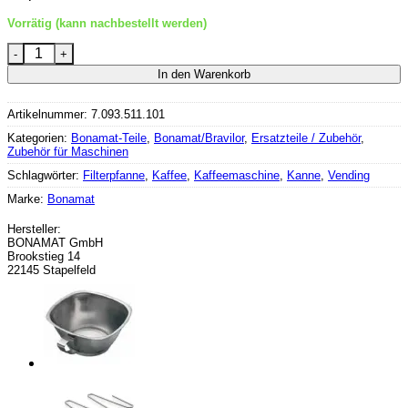
Vorrätig (kann nachbestellt werden)
Bonamat Tropfblech für Furento Menge
In den Warenkorb
Artikelnummer:
7.093.511.101
Kategorien:
Bonamat-Teile
,
Bonamat/Bravilor
,
Ersatzteile / Zubehör
,
Zubehör für Maschinen
Schlagwörter:
Filterpfanne
,
Kaffee
,
Kaffeemaschine
,
Kanne
,
Vending
Marke:
Bonamat
Hersteller:
BONAMAT GmbH
Brookstieg 14
22145 Stapelfeld