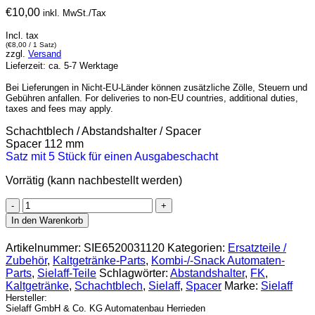
€
10,00
inkl. MwSt./Tax
Incl. tax
(
€
8,00
/ 1 Satz)
zzgl.
Versand
Lieferzeit: ca. 5-7 Werktage
Bei Lieferungen in Nicht-EU-Länder können zusätzliche Zölle, Steuern und
Gebühren anfallen. For deliveries to non-EU countries, additional duties,
taxes and fees may apply.
Schachtblech / Abstandshalter / Spacer
Spacer 112 mm
Satz mit 5 Stück für einen Ausgabeschacht
Vorrätig (kann nachbestellt werden)
Sielaff
Spacer
In den Warenkorb
112mm
Menge
Artikelnummer:
SIE6520031120
Kategorien:
Ersatzteile /
Zubehör
,
Kaltgetränke-Parts
,
Kombi-/-Snack Automaten-
Parts
,
Sielaff-Teile
Schlagwörter:
Abstandshalter
,
FK
,
Kaltgetränke
,
Schachtblech
,
Sielaff
,
Spacer
Marke:
Sielaff
Hersteller:
Sielaff GmbH & Co. KG Automatenbau Herrieden