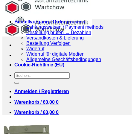
Bestellvorgang / Order process
Zahlungsweisen / Payment methods
Bestellung prüfen → Bezahlen
Versandkosten & Lieferung
Bestellung Verfolgen
Widerruf
Widerruf für digitale Medien
Allgemeine Geschäftsbedingungen
Cookie-Richtlinie (EU)
Suchen
nach:
Anmelden / Registrieren
Warenkorb /
€
0,00
0
Warenkorb /
€
0,00
0