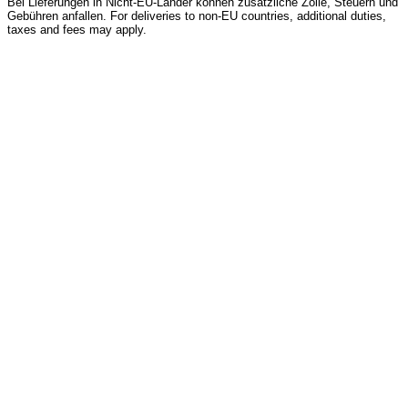
Bei Lieferungen in Nicht-EU-Länder können zusätzliche Zölle, Steuern und
Gebühren anfallen. For deliveries to non-EU countries, additional duties,
taxes and fees may apply.