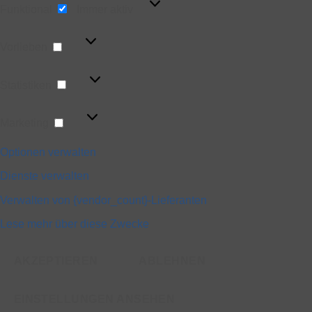
Funktional
Immer aktiv
Vorlieben
Vorlieben
Statistiken
Statistiken
Marketing
Marketing
Optionen verwalten
Dienste verwalten
Verwalten von {vendor_count}-Lieferanten
Lese mehr über diese Zwecke
AKZEPTIEREN
ABLEHNEN
EINSTELLUNGEN ANSEHEN