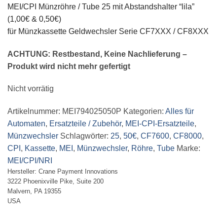
MEI/CPI Münzröhre / Tube 25 mit Abstandshalter “lila”
(1,00€ & 0,50€)
für Münzkassette Geldwechsler Serie CF7XXX / CF8XXX
ACHTUNG: Restbestand, Keine Nachlieferung –
Produkt wird nicht mehr gefertigt
Nicht vorrätig
Artikelnummer:
MEI794025050P
Kategorien:
Alles für
Automaten
,
Ersatzteile / Zubehör
,
MEI-CPI-Ersatzteile
,
Münzwechsler
Schlagwörter:
25
,
50€
,
CF7600
,
CF8000
,
CPI
,
Kassette
,
MEI
,
Münzwechsler
,
Röhre
,
Tube
Marke:
MEI/CPI/NRI
Hersteller:
Crane Payment Innovations
3222 Phoenixville Pike, Suite 200
Malvern, PA 19355
USA