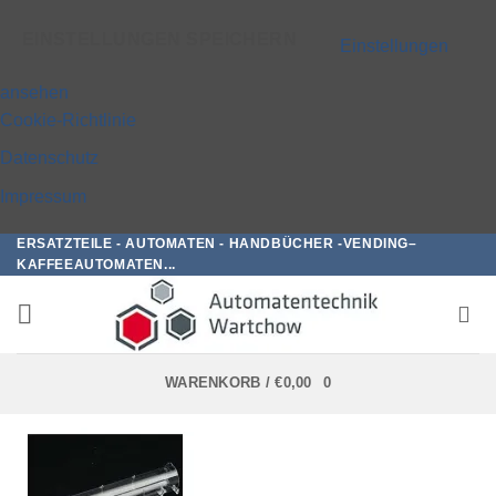
EINSTELLUNGEN SPEICHERN
Einstellungen
ansehen
Cookie-Richtlinie
Datenschutz
Impressum
ERSATZTEILE - AUTOMATEN - HANDBÜCHER -VENDING–
Zum
KAFFEEAUTOMATEN...
Inhalt
springen
WARENKORB /
€
0,00
0