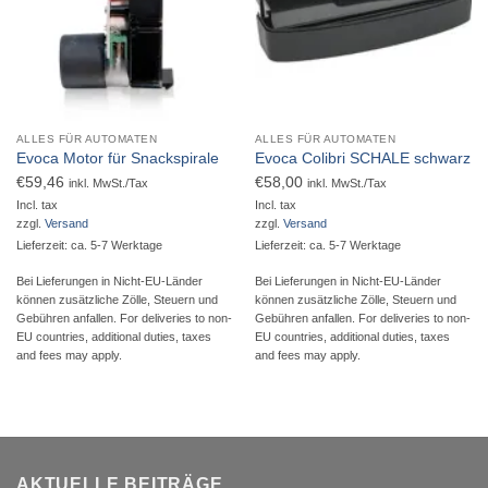
ALLES FÜR AUTOMATEN
ALLES FÜR AUTOMATEN
Evoca Motor für Snackspirale
Evoca Colibri SCHALE schwarz
€
59,46
€
58,00
inkl. MwSt./Tax
inkl. MwSt./Tax
Incl. tax
Incl. tax
zzgl.
Versand
zzgl.
Versand
Lieferzeit: ca. 5-7 Werktage
Lieferzeit: ca. 5-7 Werktage
Bei Lieferungen in Nicht-EU-Länder
Bei Lieferungen in Nicht-EU-Länder
können zusätzliche Zölle, Steuern und
können zusätzliche Zölle, Steuern und
Gebühren anfallen. For deliveries to non-
Gebühren anfallen. For deliveries to non-
EU countries, additional duties, taxes
EU countries, additional duties, taxes
and fees may apply.
and fees may apply.
AKTUELLE BEITRÄGE