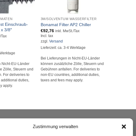
+
+
OMATEN
3M/SOLVENTUM WASSERFILTER
ALLES FÜR A
t Einschraub-
RWC Winkel-
Bonamat Filter AP2 Chiller
x 3/8″
1/4x 8mm
€
92,76
inkl. MwSt./Tax
€
9,26
Incl. tax
./Tax
inkl. M
Incl. tax
zzgl.
Versand
zzgl.
Versand
Lieferzeit: ca. 3-4 Werktage
4 Werktage
Lieferzeit: ca.
Bei Lieferungen in Nicht-EU-Länder
n Nicht-EU-Länder
Bei Lieferunge
können zusätzliche Zölle, Steuern und
e Zölle, Steuern und
können zusätzl
Gebühren anfallen. For deliveries to
 For deliveries to
Gebühren anfall
non-EU countries, additional duties,
additional duties,
non-EU countrie
taxes and fees may apply.
y apply.
taxes and fees
ERSAND
Zustimmung verwalten