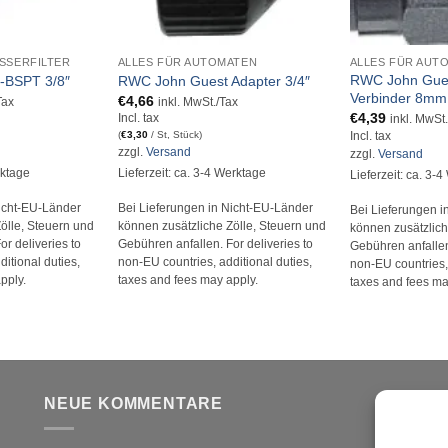
+
+
SSERFILTER
ALLES FÜR AUTOMATEN
ALLES FÜR AUT
RWC John Gues
3-BSPT 3/8″
RWC John Guest Adapter 3/4″
Verbinder 8mm 
€
4,66
Tax
inkl. MwSt./Tax
€
4,39
Incl. tax
inkl. MwSt
(
€
3,30
/ St, Stück)
Incl. tax
zzgl.
Versand
zzgl.
Versand
rktage
Lieferzeit: ca. 3-4 Werktage
Lieferzeit: ca. 3-
Nicht-EU-Länder
Bei Lieferungen in Nicht-EU-Länder
Bei Lieferungen i
ölle, Steuern und
können zusätzliche Zölle, Steuern und
können zusätzlich
r deliveries to
Gebühren anfallen. For deliveries to
Gebühren anfallen.
itional duties,
non-EU countries, additional duties,
non-EU countries, 
pply.
taxes and fees may apply.
taxes and fees ma
NEUE KOMMENTARE
V