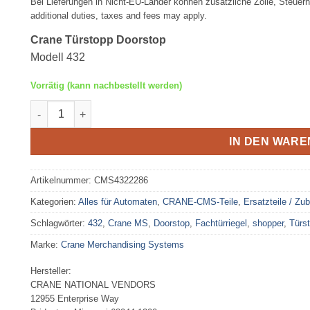
Bei Lieferungen in Nicht-EU-Länder können zusätzliche Zölle, Steuern
additional duties, taxes and fees may apply.
Crane Türstopp Doorstop
Modell 432
Vorrätig (kann nachbestellt werden)
Crane Türstopp Doorstop Menge
IN DEN WAR
Artikelnummer:
CMS4322286
Kategorien:
Alles für Automaten
,
CRANE-CMS-Teile
,
Ersatzteile / Zu
Schlagwörter:
432
,
Crane MS
,
Doorstop
,
Fachtürriegel
,
shopper
,
Türs
Marke:
Crane Merchandising Systems
Hersteller:
CRANE NATIONAL VENDORS
12955 Enterprise Way