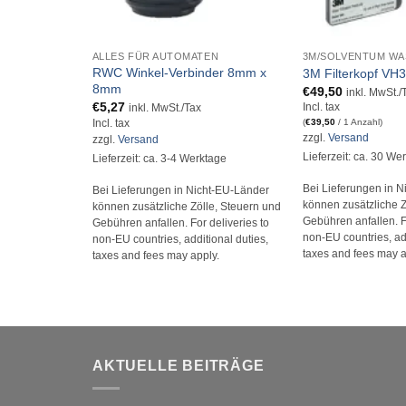
+
+
ALLES FÜR AUTOMATEN
3M/SOLVENTUM WA
RWC Winkel-Verbinder 8mm x
3M Filterkopf VH
8mm
€
49,50
inkl. MwSt./
€
5,27
Incl. tax
inkl. MwSt./Tax
(
€
39,50
/ 1 Anzahl)
Incl. tax
zzgl.
Versand
zzgl.
Versand
Lieferzeit: ca. 30 We
Lieferzeit: ca. 3-4 Werktage
Bei Lieferungen in 
Bei Lieferungen in Nicht-EU-Länder
können zusätzliche Z
können zusätzliche Zölle, Steuern und
Gebühren anfallen. Fo
Gebühren anfallen. For deliveries to
non-EU countries, add
non-EU countries, additional duties,
taxes and fees may a
taxes and fees may apply.
AKTUELLE BEITRÄGE