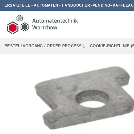
Zum
ERSATZTEILE - AUTOMATEN - HANDBÜCHER -VENDING–KAFFEEAU
Inhalt
springen
BESTELLVORGANG / ORDER PROCESS
COOKIE-RICHTLINIE (