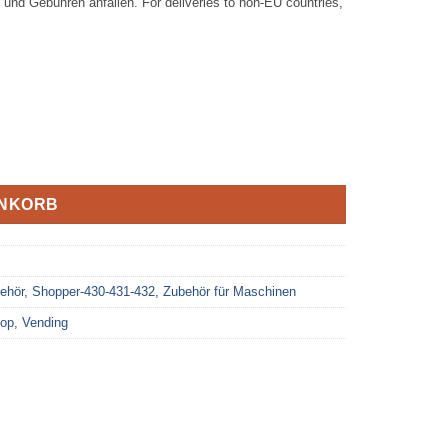
 und Gebühren anfallen. For deliveries to non-EU countries,
ENKORB
behör
,
Shopper-430-431-432
,
Zubehör für Maschinen
top
,
Vending