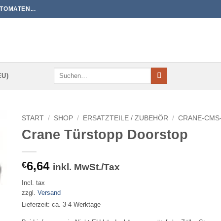
TOMATEN...
Suchen
EU)
nach:
START
/
SHOP
/
ERSATZTEILE / ZUBEHÖR
/
CRANE-CMS-
Crane Türstopp Doorstop
6,64
€
inkl. MwSt./Tax
Incl. tax
zzgl.
Versand
Lieferzeit: ca. 3-4 Werktage