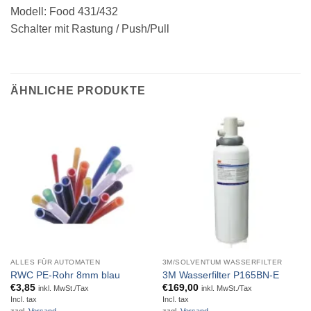
Modell: Food 431/432
Schalter mit Rastung / Push/Pull
ÄHNLICHE PRODUKTE
ALLES FÜR AUTOMATEN
3M/SOLVENTUM WASSERFILTER
RWC PE-Rohr 8mm blau
3M Wasserfilter P165BN-E
€
3,85
€
169,00
inkl. MwSt./Tax
inkl. MwSt./Tax
Incl. tax
Incl. tax
zzgl.
Versand
zzgl.
Versand