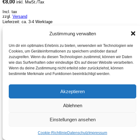
€
8,00
inkl. MwSt./Tax
Incl. tax
zzgl.
Versand
Lieferzeit: ca. 3-4 Werktage
Bei Lieferungen in Nicht-EU-Länder können zusätzliche Zölle, Steuern und
Zustimmung verwalten
Gebühren anfallen. For deliveries to non-EU countries, additional duties,
taxes and fees may apply.
Um dir ein optimales Erlebnis zu bieten, verwenden wir Technologien wie
Cookies, um Geräteinformationen zu speichern und/oder darauf
zuzugreifen. Wenn du diesen Technologien zustimmst, können wir Daten
wie das Surfverhalten oder eindeutige IDs auf dieser Website verarbeiten.
Wenn du deine Zustimmung nicht erteilst oder zurückziehst, können
bestimmte Merkmale und Funktionen beeinträchtigt werden.
Akzeptieren
Ablehnen
Einstellungen ansehen
Cookie-Richtlinie
Datenschutz
Impressum