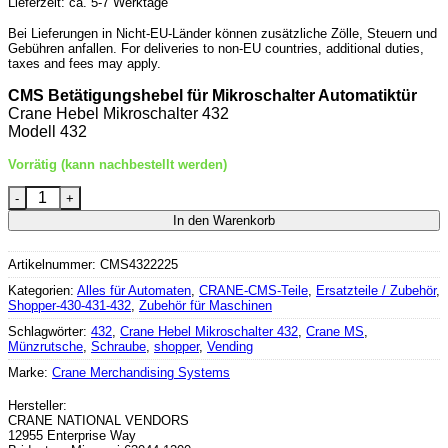
Lieferzeit: ca. 5-7 Werktage
Bei Lieferungen in Nicht-EU-Länder können zusätzliche Zölle, Steuern und
Gebühren anfallen. For deliveries to non-EU countries, additional duties,
taxes and fees may apply.
CMS Betätigungshebel für Mikroschalter Automatiktür
Crane Hebel Mikroschalter 432
Modell 432
Vorrätig (kann nachbestellt werden)
Crane Hebel Mikroschalter 432 Menge
In den Warenkorb
Artikelnummer:
CMS4322225
Kategorien:
Alles für Automaten
,
CRANE-CMS-Teile
,
Ersatzteile / Zubehör
,
Shopper-430-431-432
,
Zubehör für Maschinen
Schlagwörter:
432
,
Crane Hebel Mikroschalter 432
,
Crane MS
,
Münzrutsche
,
Schraube
,
shopper
,
Vending
Marke:
Crane Merchandising Systems
Hersteller:
CRANE NATIONAL VENDORS
12955 Enterprise Way