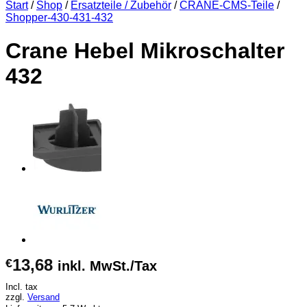
Start
/
Shop
/
Ersatzteile / Zubehör
/
CRANE-CMS-Teile
/
Shopper-430-431-432
Crane Hebel Mikroschalter
432
13,68
€
inkl. MwSt./Tax
Incl. tax
zzgl.
Versand