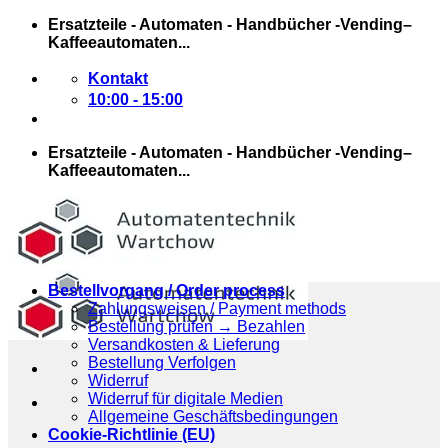
Zum
Ersatzteile - Automaten - Handbücher -Vending–
Inhalt
Kaffeeautomaten...
springen
Kontakt
10:00 - 15:00
Ersatzteile - Automaten - Handbücher -Vending–
Kaffeeautomaten...
Bestellvorgang / Order process
Zahlungsweisen / Payment methods
Bestellung prüfen → Bezahlen
Versandkosten & Lieferung
Bestellung Verfolgen
Widerruf
Widerruf für digitale Medien
Allgemeine Geschäftsbedingungen
Cookie-Richtlinie (EU)