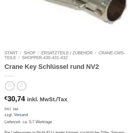
START
/
SHOP
/
ERSATZTEILE / ZUBEHÖR
/
CRANE-CMS-
TEILE
/
SHOPPER-430-431-432
Crane Key Schlüssel rund NV2
30,74
€
inkl. MwSt./Tax
Incl. tax
zzgl.
Versand
Lieferzeit: ca. 5-7 Werktage
Bei Lieferungen in Nicht-EU-Länder können zusätzliche Zölle, Steuern