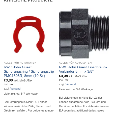
ÄHNLICHE PRODUKTE
ALLES FÜR AUTOMATEN
ALLES FÜR AUTOMATEN
RWC John Guest
RWC John Guest Einschraub-
Sicherungsring / Sicherungsclip
Verbinder 8mm x 3/8″
PMC1808R, 8mm (10 St.)
€
4,39
inkl. MwSt./Tax
€
3,99
Incl. tax
inkl. MwSt./Tax
Incl. tax
zzgl.
Versand
zzgl.
Versand
Lieferzeit: ca. 3-4 Werktage
Lieferzeit: ca. 5-7 Werktage
Bei Lieferungen in Nicht-EU-Länder
Bei Lieferungen in Nicht-EU-Länder
können zusätzliche Zölle, Steuern und
können zusätzliche Zölle, Steuern und
Gebühren anfallen. For deliveries to non-
Gebühren anfallen. For deliveries to non-
EU countries, additional duties, taxes