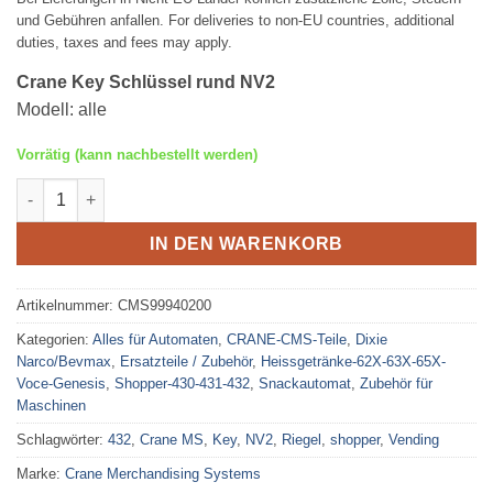
und Gebühren anfallen. For deliveries to non-EU countries, additional
duties, taxes and fees may apply.
Crane Key Schlüssel rund NV2
Modell: alle
Vorrätig (kann nachbestellt werden)
Crane Key Schlüssel rund NV2 Menge
IN DEN WARENKORB
Artikelnummer:
CMS99940200
Kategorien:
Alles für Automaten
,
CRANE-CMS-Teile
,
Dixie
Narco/Bevmax
,
Ersatzteile / Zubehör
,
Heissgetränke-62X-63X-65X-
Voce-Genesis
,
Shopper-430-431-432
,
Snackautomat
,
Zubehör für
Maschinen
Schlagwörter:
432
,
Crane MS
,
Key
,
NV2
,
Riegel
,
shopper
,
Vending
Marke:
Crane Merchandising Systems