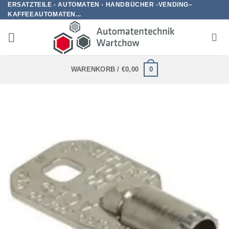
ERSATZTEILE - AUTOMATEN - HANDBÜCHER -VENDING–
Zum
KAFFEEAUTOMATEN...
Inhalt
springen
0
WARENKORB /
€
0,00