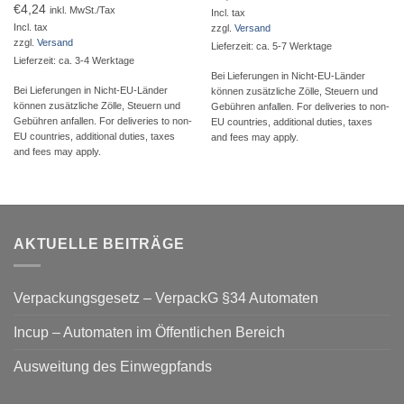
€
4,24
inkl. MwSt./Tax
Incl. tax
Incl. tax
zzgl.
Versand
zzgl.
Versand
Lieferzeit: ca. 5-7 Werktage
Lieferzeit: ca. 3-4 Werktage
Bei Lieferungen in Nicht-EU-Länder
Bei Lieferungen in Nicht-EU-Länder
können zusätzliche Zölle, Steuern und
können zusätzliche Zölle, Steuern und
Gebühren anfallen. For deliveries to non-
Gebühren anfallen. For deliveries to non-
EU countries, additional duties, taxes
EU countries, additional duties, taxes
and fees may apply.
and fees may apply.
AKTUELLE BEITRÄGE
Verpackungsgesetz – VerpackG §34 Automaten
Incup – Automaten im Öffentlichen Bereich
Ausweitung des Einwegpfands