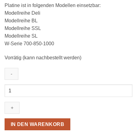
Platine ist in folgenden Modellen einsetzbar:
Modellreihe Deli
Modellreihe BL
Modellreihe SSL
Modellreihe SL
W-Serie 700-850-1000
Vorrätig (kann nachbestellt werden)
Wurlitzer
Platine
f.
Schublade
SL-
BL-
IN DEN WARENKORB
Deli432-
W-