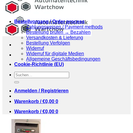
Bestellvorgang / Order process
Zahlungsweisen / Payment methods
Bestellung prüfen → Bezahlen
Versandkosten & Lieferung
Bestellung Verfolgen
Widerruf
Widerruf für digitale Medien
Allgemeine Geschäftsbedingungen
Cookie-Richtlinie (EU)
Suchen
nach:
Anmelden / Registrieren
Warenkorb /
€
0,00
0
Warenkorb /
€
0,00
0