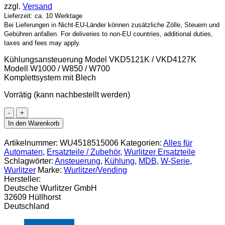
zzgl.
Versand
Lieferzeit: ca. 10 Werktage
Bei Lieferungen in Nicht-EU-Länder können zusätzliche Zölle, Steuern und
Gebühren anfallen. For deliveries to non-EU countries, additional duties,
taxes and fees may apply.
Kühlungsansteuerung Model VKD5121K / VKD4127K
Modell W1000 / W850 / W700
Komplettsystem mit Blech
Vorrätig (kann nachbestellt werden)
Kühlungsansteuerung
Model
In den Warenkorb
W750-
1000
Artikelnummer:
WU4518515006
Kategorien:
Alles für
Menge
Automaten
,
Ersatzteile / Zubehör
,
Wurlitzer Ersatzteile
Schlagwörter:
Ansteuerung
,
Kühlung
,
MDB
,
W-Serie
,
Wurlitzer
Marke:
Wurlitzer/Vending
Hersteller:
Deutsche Wurlitzer GmbH
32609 Hüllhorst
Deutschland