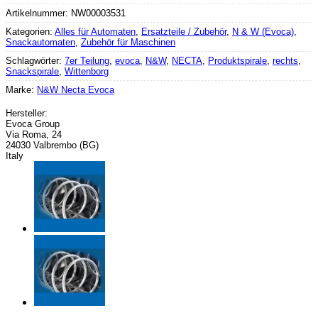
Artikelnummer:
NW00003531
Kategorien:
Alles für Automaten
,
Ersatzteile / Zubehör
,
N & W (Evoca)
,
Snackautomaten
,
Zubehör für Maschinen
Schlagwörter:
7er Teilung
,
evoca
,
N&W
,
NECTA
,
Produktspirale
,
rechts
,
Snackspirale
,
Wittenborg
Marke:
N&W Necta Evoca
Hersteller:
Evoca Group
Via Roma, 24
24030 Valbrembo (BG)
Italy