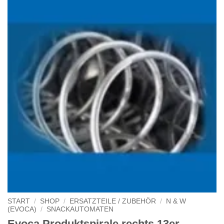
START
/
SHOP
/
ERSATZTEILE / ZUBEHÖR
/
N & W
(EVOCA)
/
SNACKAUTOMATEN
Evoca Produktspirale rechts 13er