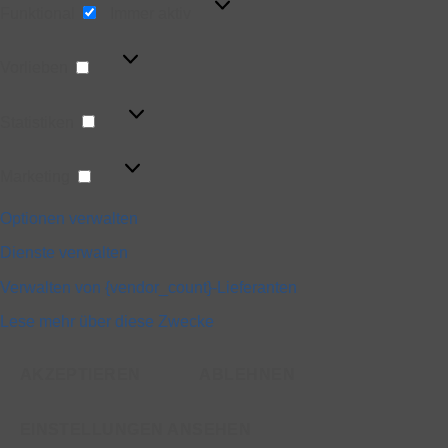
Funktional
Immer aktiv
Vorlieben
Vorlieben
Statistiken
Statistiken
Marketing
Marketing
Optionen verwalten
Dienste verwalten
Verwalten von {vendor_count}-Lieferanten
Lese mehr über diese Zwecke
AKZEPTIEREN
ABLEHNEN
EINSTELLUNGEN ANSEHEN