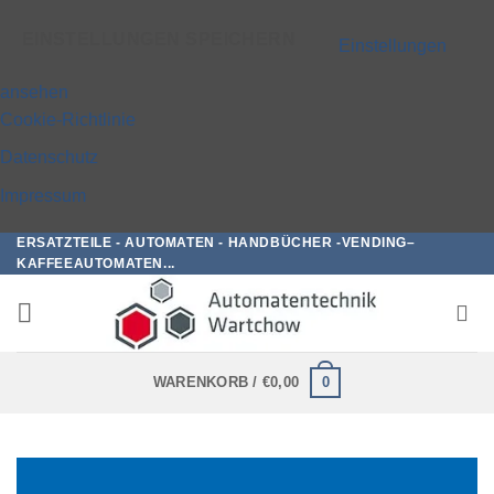
EINSTELLUNGEN SPEICHERN
Einstellungen
ansehen
Cookie-Richtlinie
Datenschutz
Impressum
ERSATZTEILE - AUTOMATEN - HANDBÜCHER -VENDING–
Zum
KAFFEEAUTOMATEN...
Inhalt
springen
0
WARENKORB /
€
0,00