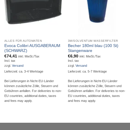
ALLES FÜR AUTOMATEN
3M/SOLVENTUM WASSERFILTER
Evoca Colibri AUSGABERAUM
Becher 180ml blau (100 St)
(SCHWARZ)
Stangenware
€
74,41
€
6,90
inkl. MwSt./Tax
inkl. MwSt./Tax
Incl. tax
Incl. tax
zzgl.
Versand
zzgl.
Versand
Lieferzeit: ca. 3-4 Werktage
Lieferzeit: ca. 5-7 Werktage
Bei Lieferungen in Nicht-EU-Länder
Bei Lieferungen in Nicht-EU-Länder
können zusätzliche Zölle, Steuern und
können zusätzliche Zölle, Steuern und
Gebühren anfallen. For deliveries to non-
Gebühren anfallen. For deliveries to non-
EU countries, additional duties, taxes
EU countries, additional duties, taxes
and fees may apply.
and fees may apply.