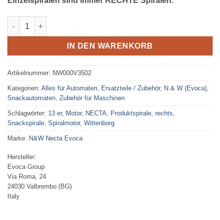
Einzelspiralen sind immer RECHTE Spiralen.
Evoca Produktspirale rechts 13er Teilung Menge
IN DEN WARENKORB
Artikelnummer:
NW000V3502
Kategorien:
Alles für Automaten
,
Ersatzteile / Zubehör
,
N & W (Evoca)
,
Snackautomaten
,
Zubehör für Maschinen
Schlagwörter:
13 er
,
Motor
,
NECTA
,
Produktspirale
,
rechts
,
Snackspirale
,
Spiralmotor
,
Wittenborg
Marke:
N&W Necta Evoca
Hersteller:
Evoca Group
Via Roma, 24
24030 Valbrembo (BG)
Italy