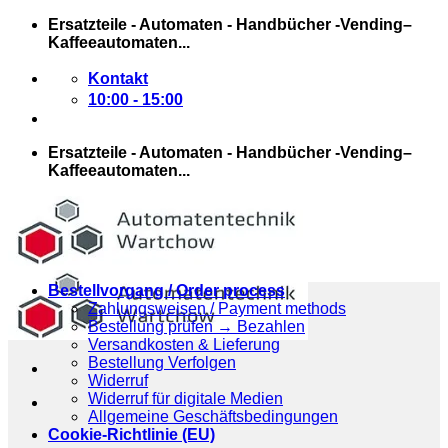
Zum
Ersatzteile - Automaten - Handbücher -Vending–
Inhalt
Kaffeeautomaten...
springen
Kontakt
10:00 - 15:00
Ersatzteile - Automaten - Handbücher -Vending–
Kaffeeautomaten...
Bestellvorgang / Order process
Zahlungsweisen / Payment methods
Bestellung prüfen → Bezahlen
Versandkosten & Lieferung
Bestellung Verfolgen
Widerruf
Widerruf für digitale Medien
Allgemeine Geschäftsbedingungen
Cookie-Richtlinie (EU)