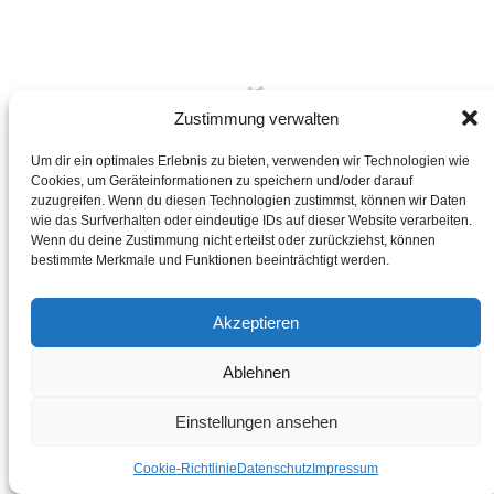
Zustimmung verwalten
Um dir ein optimales Erlebnis zu bieten, verwenden wir Technologien wie
Cookies, um Geräteinformationen zu speichern und/oder darauf
zuzugreifen. Wenn du diesen Technologien zustimmst, können wir Daten
wie das Surfverhalten oder eindeutige IDs auf dieser Website verarbeiten.
Wenn du deine Zustimmung nicht erteilst oder zurückziehst, können
bestimmte Merkmale und Funktionen beeinträchtigt werden.
+
Schnellansicht
Alles für Automaten
Akzeptieren
Bonamat Feder Mondo-Matic-TH
Ablehnen
€
8,50
inkl. MwSt./Tax
Einstellungen ansehen
Incl. tax
zzgl.
Versand
Lieferzeit: ca. 5-7 Werktage
Cookie-Richtlinie
Datenschutz
Impressum