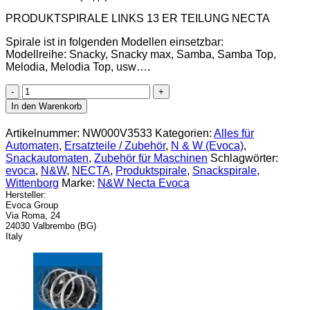
PRODUKTSPIRALE LINKS 13 ER TEILUNG NECTA
Spirale ist in folgenden Modellen einsetzbar:
Modellreihe: Snacky, Snacky max, Samba, Samba Top,
Melodia, Melodia Top, usw….
Evoca
Produktspirale
In den Warenkorb
links
13er
Artikelnummer:
NW000V3533
Kategorien:
Alles für
Teilung
Automaten
,
Ersatzteile / Zubehör
,
N & W (Evoca)
,
Menge
Snackautomaten
,
Zubehör für Maschinen
Schlagwörter:
evoca
,
N&W
,
NECTA
,
Produktspirale
,
Snackspirale
,
Wittenborg
Marke:
N&W Necta Evoca
Hersteller:
Evoca Group
Via Roma, 24
24030 Valbrembo (BG)
Italy