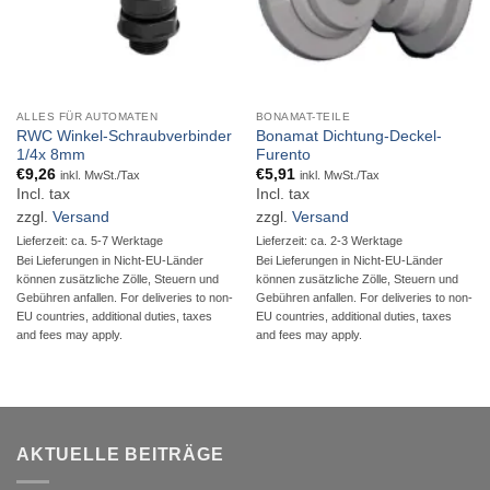
ALLES FÜR AUTOMATEN
BONAMAT-TEILE
RWC Winkel-Schraubverbinder
Bonamat Dichtung-Deckel-
1/4x 8mm
Furento
€
9,26
€
5,91
inkl. MwSt./Tax
inkl. MwSt./Tax
Incl. tax
Incl. tax
zzgl.
Versand
zzgl.
Versand
Lieferzeit: ca. 5-7 Werktage
Lieferzeit: ca. 2-3 Werktage
Bei Lieferungen in Nicht-EU-Länder
Bei Lieferungen in Nicht-EU-Länder
können zusätzliche Zölle, Steuern und
können zusätzliche Zölle, Steuern und
Gebühren anfallen. For deliveries to non-
Gebühren anfallen. For deliveries to non-
EU countries, additional duties, taxes
EU countries, additional duties, taxes
and fees may apply.
and fees may apply.
AKTUELLE BEITRÄGE