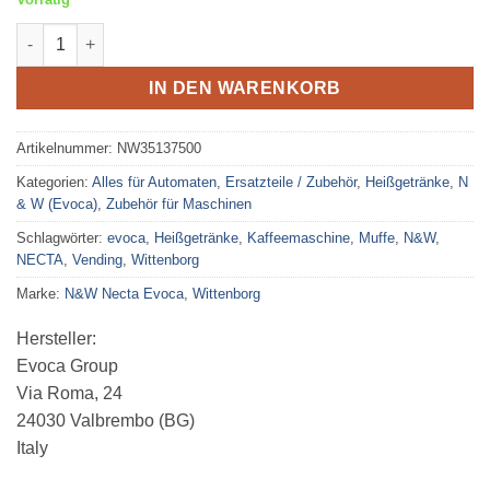
Wittenborg Muffe Mischsystem Menge
IN DEN WARENKORB
Artikelnummer:
NW35137500
Kategorien:
Alles für Automaten
,
Ersatzteile / Zubehör
,
Heißgetränke
,
N
& W (Evoca)
,
Zubehör für Maschinen
Schlagwörter:
evoca
,
Heißgetränke
,
Kaffeemaschine
,
Muffe
,
N&W
,
NECTA
,
Vending
,
Wittenborg
Marke:
N&W Necta Evoca
,
Wittenborg
Hersteller:
Evoca Group
Via Roma, 24
24030 Valbrembo (BG)
Italy