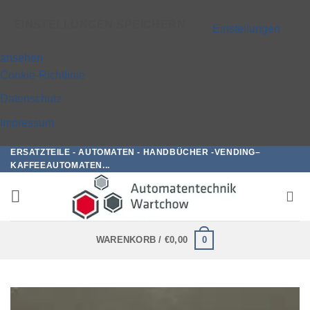
EINSTELLUNGEN SPEICHERN
Einstellungen
ansehen
Cookie-Richtlinie
Datenschutz
Impressum
ERSATZTEILE - AUTOMATEN - HANDBÜCHER -VENDING–
Zum
KAFFEEAUTOMATEN...
Inhalt
springen
0
WARENKORB /
€
0,00