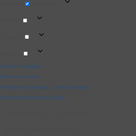
Funktional
Immer aktiv
Vorlieben
Vorlieben
Statistiken
Statistiken
Marketing
Marketing
Optionen verwalten
Dienste verwalten
Verwalten von {vendor_count}-Lieferanten
Lese mehr über diese Zwecke
AKZEPTIEREN
ABLEHNEN
EINSTELLUNGEN ANSEHEN