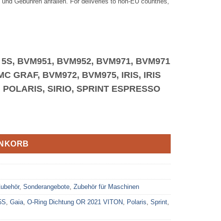
 und Gebühren anfallen. For deliveries to non-EU countries,
 5S, BVM951, BVM952, BVM971, BVM971
C GRAF, BVM972, BVM975, IRIS, IRIS
O, POLARIS, SIRIO, SPRINT ESPRESSO
ENKORB
Zubehör
,
Sonderangebote
,
Zubehör für Maschinen
5S
,
Gaia
,
O-Ring Dichtung OR 2021 VITON
,
Polaris
,
Sprint
,