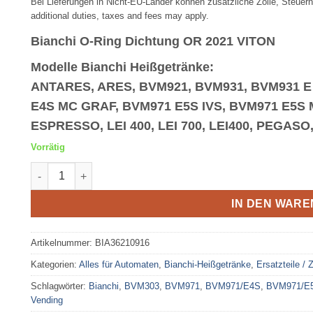
Bei Lieferungen in Nicht-EU-Länder können zusätzliche Zölle, Steuern
additional duties, taxes and fees may apply.
Bianchi O-Ring Dichtung OR 2021 VITON
Modelle Bianchi Heißgetränke:
ANTARES, ARES, BVM921, BVM931, BVM931 E
E4S MC GRAF, BVM971 E5S IVS, BVM971 E5S M
ESPRESSO, LEI 400, LEI 700, LEI400, PEGAS
Vorrätig
Bianchi O-Ring OR2021 Menge
IN DEN WAR
Artikelnummer:
BIA36210916
Kategorien:
Alles für Automaten
,
Bianchi-Heißgetränke
,
Ersatzteile / 
Schlagwörter:
Bianchi
,
BVM303
,
BVM971
,
BVM971/E4S
,
BVM971/E
Vending