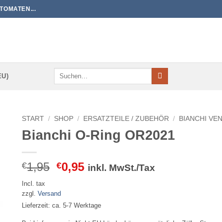
TOMATEN...
Suchen
EU)
nach:
START
/
SHOP
/
ERSATZTEILE / ZUBEHÖR
/
BIANCHI VE
Bianchi O-Ring OR2021
Ursprünglicher
Aktueller
1,95
0,95
€
€
inkl. MwSt./Tax
Preis
Preis
Incl. tax
war:
ist:
zzgl.
Versand
€1,95
€0,95.
Lieferzeit: ca. 5-7 Werktage