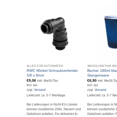
+
+
ALLES FÜR AUTOMATEN
3M/SOLVENTUM WA
RWC Winkel-Schraubverbinder
Becher 180ml blau
3/8 x 8mm
Stangenware
€
9,06
€
6,90
inkl. MwSt./Tax
inkl. MwSt./T
Incl. tax
Incl. tax
zzgl.
Versand
zzgl.
Versand
Lieferzeit: ca. 5-7 Werktage
Lieferzeit: ca. 5-7 W
Bei Lieferungen in Nicht-EU-Länder
Bei Lieferungen in 
können zusätzliche Zölle, Steuern und
können zusätzliche Z
Gebühren anfallen. For deliveries to
Gebühren anfallen. Fo