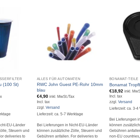
+
+
SSERFILTER
ALLES FÜR AUTOMATEN
BONAMAT-TEILE
 (100 St)
RWC John Guest PE-Rohr 10mm
Bonamat Tropfb
blau
€
18,92
inkl. MwS
€
4,90
Incl. tax
ax
inkl. MwSt./Tax
Incl. tax
zzgl.
Versand
zzgl.
Versand
Lieferzeit: ca. 3-
erktage
Lieferzeit: ca. 5-7 Werktage
Bei Lieferungen i
Nicht-EU-Länder
Bei Lieferungen in Nicht-EU-Länder
können zusätzlich
ölle, Steuern und
können zusätzliche Zölle, Steuern und
Gebühren anfallen.
r deliveries to
Gebühren anfallen. For deliveries to
non-EU countries, 