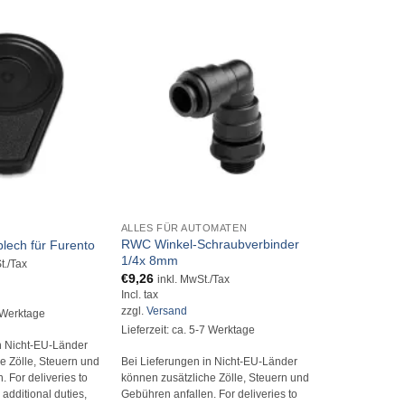
+
+
ALLES FÜR AUTOMATEN
3M/SOLVENTU
RWC Winkel-Schraubverbinder
lech für Furento
3M Filterkop
1/4x 8mm
€
49,50
t./Tax
inkl. 
€
9,26
Incl. tax
inkl. MwSt./Tax
(
€
39,50
/ 1 Anzah
Incl. tax
zzgl.
Versand
zzgl.
Versand
4 Werktage
Lieferzeit: ca.
Lieferzeit: ca. 5-7 Werktage
n Nicht-EU-Länder
Bei Lieferunge
Bei Lieferungen in Nicht-EU-Länder
e Zölle, Steuern und
können zusätzl
können zusätzliche Zölle, Steuern und
 For deliveries to
Gebühren anfall
Gebühren anfallen. For deliveries to
additional duties,