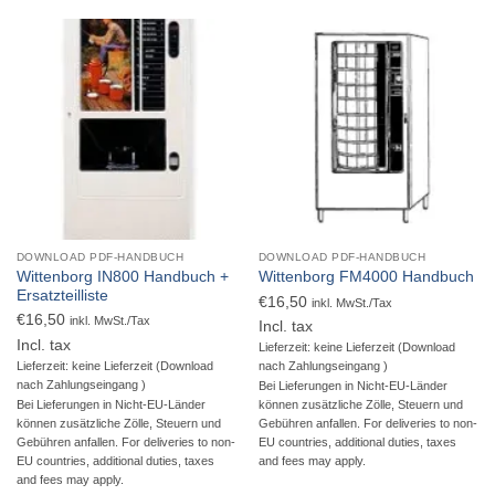
DOWNLOAD PDF-HANDBUCH
DOWNLOAD PDF-HANDBUCH
Wittenborg IN800 Handbuch +
Wittenborg FM4000 Handbuch
Ersatzteilliste
€
16,50
inkl. MwSt./Tax
€
16,50
inkl. MwSt./Tax
Incl. tax
Incl. tax
Lieferzeit: keine Lieferzeit (Download
Lieferzeit: keine Lieferzeit (Download
nach Zahlungseingang )
nach Zahlungseingang )
Bei Lieferungen in Nicht-EU-Länder
Bei Lieferungen in Nicht-EU-Länder
können zusätzliche Zölle, Steuern und
können zusätzliche Zölle, Steuern und
Gebühren anfallen. For deliveries to non-
Gebühren anfallen. For deliveries to non-
EU countries, additional duties, taxes
EU countries, additional duties, taxes
and fees may apply.
and fees may apply.