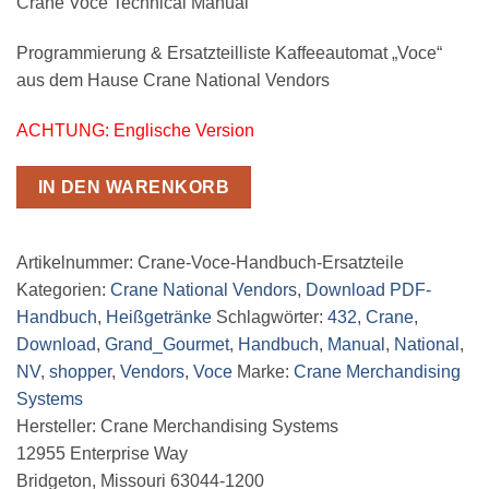
Crane Voce Technical Manual
Programmierung & Ersatzteilliste Kaffeeautomat „Voce“
aus dem Hause Crane National Vendors
ACHTUNG: Englische Version
IN DEN WARENKORB
Artikelnummer:
Crane-Voce-Handbuch-Ersatzteile
Kategorien:
Crane National Vendors
,
Download PDF-
Handbuch
,
Heißgetränke
Schlagwörter:
432
,
Crane
,
Download
,
Grand_Gourmet
,
Handbuch
,
Manual
,
National
,
NV
,
shopper
,
Vendors
,
Voce
Marke:
Crane Merchandising
Systems
Hersteller:
Crane Merchandising Systems
12955 Enterprise Way
Bridgeton, Missouri 63044-1200