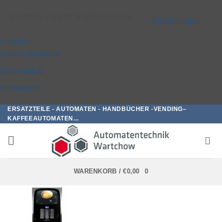
EINSTELLUNGEN SPEICHERN
Einstellungen
ansehen
Cookie-Richtlinie
Datenschutz
Impressum
ERSATZTEILE - AUTOMATEN - HANDBÜCHER -VENDING–
Zum
KAFFEEAUTOMATEN...
Inhalt
springen
WARENKORB /
€
0,00
0