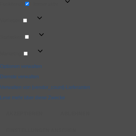
Funktional
Immer aktiv
Vorlieben
Vorlieben
Statistiken
Statistiken
Marketing
Marketing
Optionen verwalten
Dienste verwalten
Verwalten von {vendor_count}-Lieferanten
Lese mehr über diese Zwecke
AKZEPTIEREN
ABLEHNEN
EINSTELLUNGEN ANSEHEN