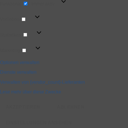
Funktional
Immer aktiv
Vorlieben
Vorlieben
Statistiken
Statistiken
Marketing
Marketing
Optionen verwalten
Dienste verwalten
Verwalten von {vendor_count}-Lieferanten
Lese mehr über diese Zwecke
AKZEPTIEREN
ABLEHNEN
EINSTELLUNGEN ANSEHEN