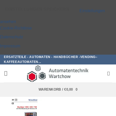
EINSTELLUNGEN SPEICHERN
Einstellungen
ansehen
Cookie-Richtlinie
Datenschutz
Impressum
ERSATZTEILE - AUTOMATEN - HANDBÜCHER -VENDING–
Zum
KAFFEEAUTOMATEN...
Inhalt
springen
WARENKORB /
€
0,00
0