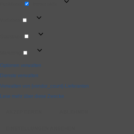
Funktional
Immer aktiv
Vorlieben
Vorlieben
Statistiken
Statistiken
Marketing
Marketing
Optionen verwalten
Dienste verwalten
Verwalten von {vendor_count}-Lieferanten
Lese mehr über diese Zwecke
AKZEPTIEREN
ABLEHNEN
EINSTELLUNGEN ANSEHEN