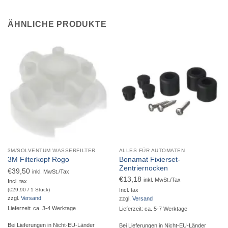
ÄHNLICHE PRODUKTE
3M/SOLVENTUM WASSERFILTER
ALLES FÜR AUTOMATEN
Bonamat Fixierset-
3M Filterkopf Rogo
Zentriernocken
€
39,50
inkl. MwSt./Tax
€
13,18
inkl. MwSt./Tax
Incl. tax
Incl. tax
(
€
29,90
/ 1 Stück)
zzgl.
Versand
zzgl.
Versand
Lieferzeit: ca. 3-4 Werktage
Lieferzeit: ca. 5-7 Werktage
Bei Lieferungen in Nicht-EU-Länder
Bei Lieferungen in Nicht-EU-Länder