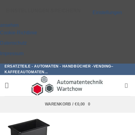
EINSTELLUNGEN SPEICHERN
Einstellungen
ansehen
Cookie-Richtlinie
Datenschutz
Impressum
ERSATZTEILE - AUTOMATEN - HANDBÜCHER -VENDING–
Zum
KAFFEEAUTOMATEN...
Inhalt
springen
WARENKORB /
€
0,00
0