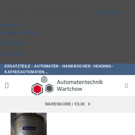
EINSTELLUNGEN SPEICHERN
Einstellungen
ansehen
Cookie-Richtlinie
Datenschutz
Impressum
ERSATZTEILE - AUTOMATEN - HANDBÜCHER -VENDING–
Zum
KAFFEEAUTOMATEN...
Inhalt
springen
WARENKORB /
€
0,00
0