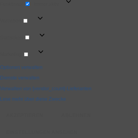
Funktional
Immer aktiv
Vorlieben
Vorlieben
Statistiken
Statistiken
Marketing
Marketing
Optionen verwalten
Dienste verwalten
Verwalten von {vendor_count}-Lieferanten
Lese mehr über diese Zwecke
AKZEPTIEREN
ABLEHNEN
EINSTELLUNGEN ANSEHEN