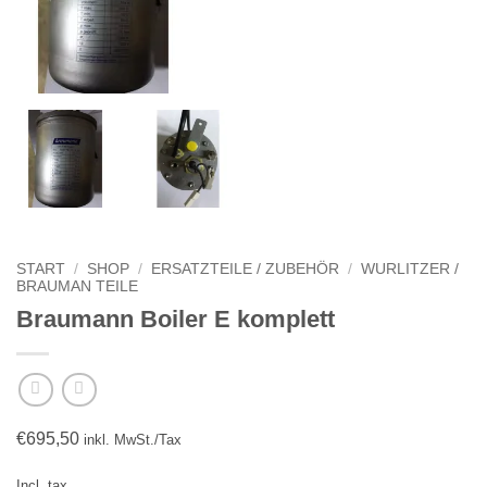
START
/
SHOP
/
ERSATZTEILE / ZUBEHÖR
/
WURLITZER /
BRAUMAN TEILE
Braumann Boiler E komplett
€
695,50
inkl. MwSt./Tax
Incl. tax