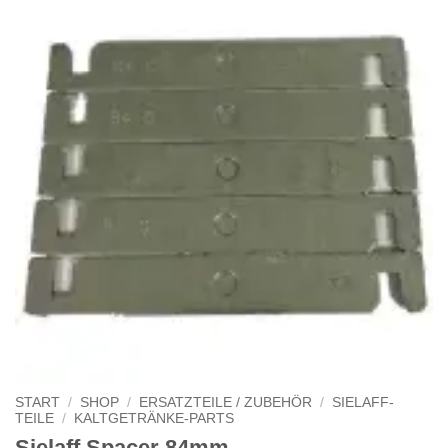
START
/
SHOP
/
ERSATZTEILE / ZUBEHÖR
/
SIELAFF-
TEILE
/
KALTGETRÄNKE-PARTS
Sielaff Spacer 84mm