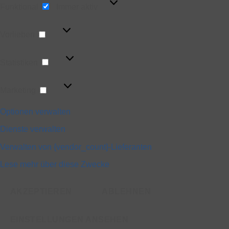
Funktional
Immer aktiv
Vorlieben
Vorlieben
Statistiken
Statistiken
Marketing
Marketing
Optionen verwalten
Dienste verwalten
Verwalten von {vendor_count}-Lieferanten
Lese mehr über diese Zwecke
AKZEPTIEREN
ABLEHNEN
EINSTELLUNGEN ANSEHEN