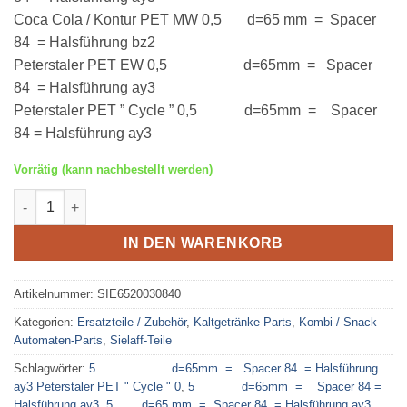
Coca Cola / Kontur PET MW 0,5 d=65 mm = Spacer
84 = Halsführung bz2
Peterstaler PET EW 0,5 d=65mm = Spacer
84 = Halsführung ay3
Peterstaler PET ” Cycle ” 0,5 d=65mm = Spacer
84 = Halsführung ay3
Vorrätig (kann nachbestellt werden)
Sielaff Spacer 84mm Menge
IN DEN WARENKORB
Artikelnummer:
SIE6520030840
Kategorien:
Ersatzteile / Zubehör
,
Kaltgetränke-Parts
,
Kombi-/-Snack
Automaten-Parts
,
Sielaff-Teile
Schlagwörter:
5 d=65mm = Spacer 84 = Halsführung
ay3 Peterstaler PET " Cycle " 0
,
5 d=65mm = Spacer 84 =
Halsführung ay3
,
5 d=65 mm = Spacer 84 = Halsführung ay3