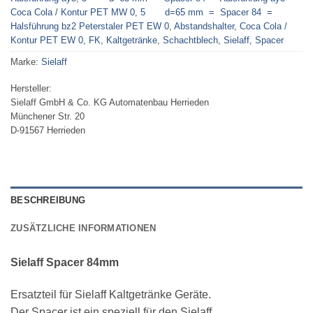
Coca Cola / Kontur PET MW 0
,
5 d=65 mm = Spacer 84 =
Halsführung bz2 Peterstaler PET EW 0
,
Abstandshalter
,
Coca Cola /
Kontur PET EW 0
,
FK
,
Kaltgetränke
,
Schachtblech
,
Sielaff
,
Spacer
Marke:
Sielaff
Hersteller:
Sielaff GmbH & Co. KG Automatenbau Herrieden
Münchener Str. 20
D-91567 Herrieden
BESCHREIBUNG
ZUSÄTZLICHE INFORMATIONEN
Sielaff Spacer 84mm
Ersatzteil für Sielaff Kaltgetränke Geräte.
Der Spacer ist ein speziell für den Sielaff