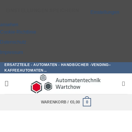
EINSTELLUNGEN SPEICHERN
Einstellungen
ansehen
Cookie-Richtlinie
Datenschutz
Impressum
ERSATZTEILE - AUTOMATEN - HANDBÜCHER -VENDING–
Zum
KAFFEEAUTOMATEN...
Inhalt
springen
0
WARENKORB /
€
0,00