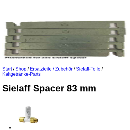
Start
/
Shop
/
Ersatzteile / Zubehör
/
Sielaff-Teile
/
Kaltgetränke-Parts
Sielaff Spacer 83 mm