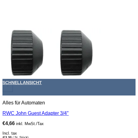
SCHNELLANSICHT
+
Alles für Automaten
RWC John Guest Adapter 3/4″
€
4,66
inkl. MwSt./Tax
Incl. tax
(
€
3,30
/ St, Stück)