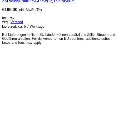
3M Wasserfilter SGP Serie, P195BN-E
€
199,00
inkl. MwSt./Tax
Incl. tax
zzgl.
Versand
Lieferzeit: ca. 5-7 Werktage
Bei Lieferungen in Nicht-EU-Länder können zusätzliche Zölle, Steuern und
Gebühren anfallen. For deliveries to non-EU countries, additional duties,
taxes and fees may apply.