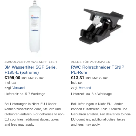
3M/SOLVENTUM WASSERFILTER
ALLES FÜR AUTOMATEN
3M Wasserfilter SGP Serie,
RWC Rohrschneider TSNIP
P195-E (extreme)
PE-Rohr
€
199,00
€
13,31
inkl. MwSt./Tax
inkl. MwSt./Tax
Incl. tax
Incl. tax
zzgl.
Versand
zzgl.
Versand
Lieferzeit: ca. 5-7 Werktage
Lieferzeit: ca. 3-4 Werktage
Bei Lieferungen in Nicht-EU-Länder
Bei Lieferungen in Nicht-EU-Länder
können zusätzliche Zölle, Steuern und
können zusätzliche Zölle, Steuern und
Gebühren anfallen. For deliveries to non-
Gebühren anfallen. For deliveries to non-
EU countries, additional duties, taxes
EU countries, additional duties, taxes
and fees may apply.
and fees may apply.