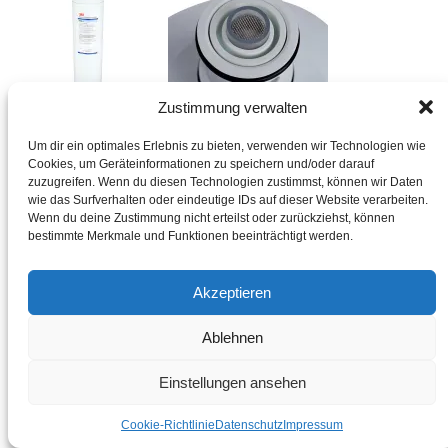
Zustimmung verwalten
SCHNELLANSICHT
Um dir ein optimales Erlebnis zu bieten, verwenden wir Technologien wie
+
Cookies, um Geräteinformationen zu speichern und/oder darauf
zuzugreifen. Wenn du diesen Technologien zustimmst, können wir Daten
wie das Surfverhalten oder eindeutige IDs auf dieser Website verarbeiten.
3M/Solventum Wasserfilter
Wenn du deine Zustimmung nicht erteilst oder zurückziehst, können
bestimmte Merkmale und Funktionen beeinträchtigt werden.
3M Wasserfilter SGP Serie, P195-E (extreme)
€
199,00
inkl. MwSt./Tax
Akzeptieren
Incl. tax
zzgl.
Versand
Lieferzeit: ca. 5-7 Werktage
Ablehnen
Bei Lieferungen in Nicht-EU-Länder können zusätzliche Zölle, Steuern und
Einstellungen ansehen
Gebühren anfallen. For deliveries to non-EU countries, additional duties,
taxes and fees may apply.
Cookie-Richtlinie
Datenschutz
Impressum