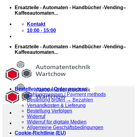
Zum
Ersatzteile - Automaten - Handbücher -Vending–
Inhalt
Kaffeeautomaten...
springen
Kontakt
10:00 - 15:00
Ersatzteile - Automaten - Handbücher -Vending–
Kaffeeautomaten...
Bestellvorgang / Order process
Zahlungsweisen / Payment methods
Bestellung prüfen → Bezahlen
Versandkosten & Lieferung
Bestellung Verfolgen
Widerruf
Widerruf für digitale Medien
Allgemeine Geschäftsbedingungen
Cookie-Richtlinie (EU)