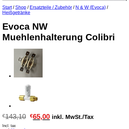
Start
/
Shop
/
Ersatzteile / Zubehör
/
N & W (Evoca)
/
Heißgetränke
Evoca NW
Muehlenhalterung Colibri
Ursprünglicher
Aktueller
143,10
65,00
€
€
inkl. MwSt./Tax
Preis
Preis
Incl. tax