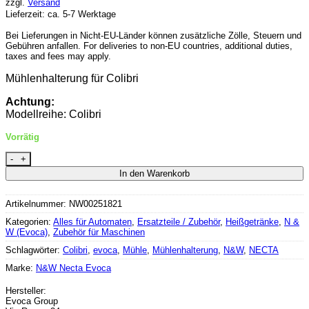
war:
ist:
zzgl.
Versand
Lieferzeit: ca. 5-7 Werktage
€143,10
€65,00.
Bei Lieferungen in Nicht-EU-Länder können zusätzliche Zölle, Steuern und
Gebühren anfallen. For deliveries to non-EU countries, additional duties,
taxes and fees may apply.
Mühlenhalterung für Colibri
Achtung:
Modellreihe: Colibri
Vorrätig
Evoca NW Muehlenhalterung Colibri Menge
In den Warenkorb
Artikelnummer:
NW00251821
Kategorien:
Alles für Automaten
,
Ersatzteile / Zubehör
,
Heißgetränke
,
N &
W (Evoca)
,
Zubehör für Maschinen
Schlagwörter:
Colibri
,
evoca
,
Mühle
,
Mühlenhalterung
,
N&W
,
NECTA
Marke:
N&W Necta Evoca
Hersteller:
Evoca Group