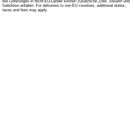
Bei Lieferungen in Nicht-EU-Länder können zusätzliche Zölle, Steuern und
Gebühren anfallen. For deliveries to non-EU countries, additional duties,
taxes and fees may apply.