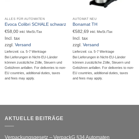
ALLES FÜR AUTOMATEN
AUTOMAT NEU
Evoca Colibri SCHALE schwarz
Bonamat TH
€
58,00
€
582,69
inkl. MwSt./Tax
inkl. MwSt./Tax
Incl. tax
Incl. tax
zzgl.
Versand
zzgl.
Versand
Lieferzeit: ca. 5-7 Werktage
Lieferzeit: ca. 5-7 Werktage
Bei Lieferungen in Nicht-EU-Länder
Bei Lieferungen in Nicht-EU-Länder
können zusätzliche Zölle, Steuern und
können zusätzliche Zölle, Steuern und
Gebühren anfallen. For deliveries to non-
Gebühren anfallen. For deliveries to non-
EU countries, additional duties, taxes
EU countries, additional duties, taxes
and fees may apply.
and fees may apply.
AKTUELLE BEITRÄGE
Verpackungsgesetz – VerpackG §34 Automaten