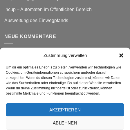
Incup – Automaten im Öffentlichen Bereich
Ausweitung des Einwegpfands
NEUE KOMMENTARE
Zustimmung verwalten
VERSAND
Um dir ein optimales Erlebnis zu bieten, verwenden wir Technologien wie
Cookies, um Geräteinformationen zu speichern und/oder darauf
zuzugreifen. Wenn du diesen Technologien zustimmst, können wir Daten
wie das Surfverhalten oder eindeutige IDs auf dieser Website verarbeiten.
Wenn du deine Zustimmung nicht erteilst oder zurückziehst, können
bestimmte Merkmale und Funktionen beeinträchtigt werden.
AKZEPTIEREN
Visa
PayPal
MasterCard
Rechung
GiroPay
ABLEHNEN
DATENSCHUTZ
WIDERRUF
IMPRESSUM
ALLGEMEINE GESCHÄFTSBEDINGUNGEN