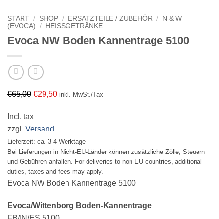
START
/
SHOP
/
ERSATZTEILE / ZUBEHÖR
/
N & W
(EVOCA)
/
HEISSGETRÄNKE
Evoca NW Boden Kannentrage 5100
Ursprünglicher
Aktueller
€
65,00
€
29,50
inkl. MwSt./Tax
Preis
Preis
Incl. tax
war:
ist:
zzgl.
Versand
€65,00
€29,50.
Lieferzeit: ca. 3-4 Werktage
Bei Lieferungen in Nicht-EU-Länder können zusätzliche Zölle, Steuern
und Gebühren anfallen. For deliveries to non-EU countries, additional
duties, taxes and fees may apply.
Evoca NW Boden Kannentrage 5100
Evoca/Wittenborg Boden-Kannentrage
FB/IN/ES 5100