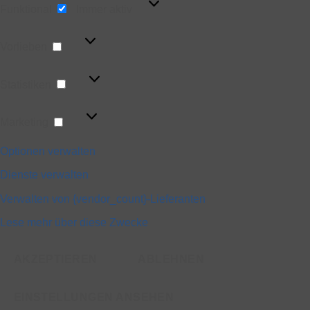
Funktional
Immer aktiv
Vorlieben
Vorlieben
Statistiken
Statistiken
Marketing
Marketing
Optionen verwalten
Dienste verwalten
Verwalten von {vendor_count}-Lieferanten
Lese mehr über diese Zwecke
AKZEPTIEREN
ABLEHNEN
EINSTELLUNGEN ANSEHEN