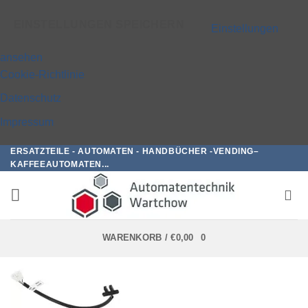
EINSTELLUNGEN SPEICHERN
Einstellungen
ansehen
Cookie-Richtlinie
Datenschutz
Impressum
ERSATZTEILE - AUTOMATEN - HANDBÜCHER -VENDING–
Zum
KAFFEEAUTOMATEN...
Inhalt
springen
WARENKORB /
€
0,00
0