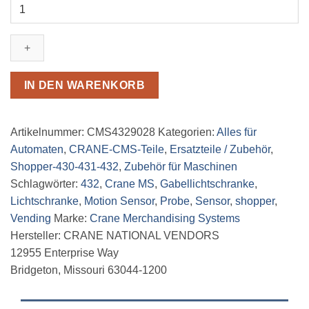
Crane
Shopper
432
Gabellichtschranke
Menge
IN DEN WARENKORB
Artikelnummer:
CMS4329028
Kategorien:
Alles für
Automaten
,
CRANE-CMS-Teile
,
Ersatzteile / Zubehör
,
Shopper-430-431-432
,
Zubehör für Maschinen
Schlagwörter:
432
,
Crane MS
,
Gabellichtschranke
,
Lichtschranke
,
Motion Sensor
,
Probe
,
Sensor
,
shopper
,
Vending
Marke:
Crane Merchandising Systems
Hersteller:
CRANE NATIONAL VENDORS
12955 Enterprise Way
Bridgeton, Missouri 63044-1200