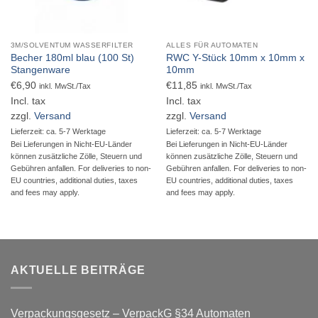
3M/SOLVENTUM WASSERFILTER
ALLES FÜR AUTOMATEN
Becher 180ml blau (100 St)
RWC Y-Stück 10mm x 10mm x
Stangenware
10mm
€
6,90
€
11,85
inkl. MwSt./Tax
inkl. MwSt./Tax
Incl. tax
Incl. tax
zzgl.
Versand
zzgl.
Versand
Lieferzeit: ca. 5-7 Werktage
Lieferzeit: ca. 5-7 Werktage
Bei Lieferungen in Nicht-EU-Länder
Bei Lieferungen in Nicht-EU-Länder
können zusätzliche Zölle, Steuern und
können zusätzliche Zölle, Steuern und
Gebühren anfallen. For deliveries to non-
Gebühren anfallen. For deliveries to non-
EU countries, additional duties, taxes
EU countries, additional duties, taxes
and fees may apply.
and fees may apply.
AKTUELLE BEITRÄGE
Verpackungsgesetz – VerpackG §34 Automaten