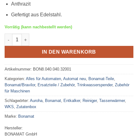
Anthrazit
Gefertigt aus Edelstahl.
Vorrätig (kann nachbestellt werden)
Bonamat WHK Tassenwärmer Anthrazit Menge
IN DEN WARENKORB
Artikelnummer:
BON8.040.040.32001
Kategorien:
Alles für Automaten
,
Automat neu
,
Bonamat-Teile
,
Bonamat/Bravilor
,
Ersatzteile / Zubehör
,
Trinkwasserspender
,
Zubehör
für Maschinen
Schlagwörter:
Auroha
,
Bonamat
,
Entkalker
,
Reiniger
,
Tassenwärmer
,
WKS
,
Zutatenbox
Marke:
Bonamat
Hersteller:
BONAMAT GmbH