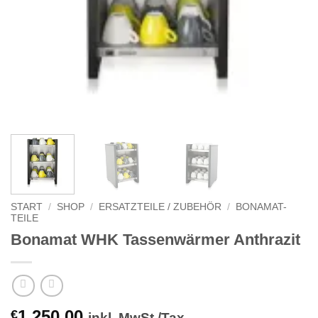
START
/
SHOP
/
ERSATZTEILE / ZUBEHÖR
/
BONAMAT-
TEILE
Bonamat WHK Tassenwärmer Anthrazit
1.250,00
€
inkl. MwSt./Tax