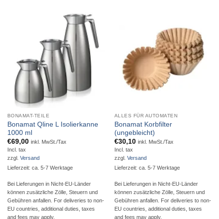
BONAMAT-TEILE
ALLES FÜR AUTOMATEN
Bonamat Qline L Isolierkanne
Bonamat Korbfilter
1000 ml
(ungebleicht)
€
69,00
€
30,10
inkl. MwSt./Tax
inkl. MwSt./Tax
Incl. tax
Incl. tax
zzgl.
Versand
zzgl.
Versand
Lieferzeit: ca. 5-7 Werktage
Lieferzeit: ca. 5-7 Werktage
Bei Lieferungen in Nicht-EU-Länder
Bei Lieferungen in Nicht-EU-Länder
können zusätzliche Zölle, Steuern und
können zusätzliche Zölle, Steuern und
Gebühren anfallen. For deliveries to non-
Gebühren anfallen. For deliveries to non-
EU countries, additional duties, taxes
EU countries, additional duties, taxes
and fees may apply.
and fees may apply.