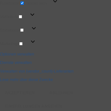
Funktional
Immer aktiv
Vorlieben
Vorlieben
Statistiken
Statistiken
Marketing
Marketing
Optionen verwalten
Dienste verwalten
Verwalten von {vendor_count}-Lieferanten
Lese mehr über diese Zwecke
AKZEPTIEREN
ABLEHNEN
EINSTELLUNGEN ANSEHEN