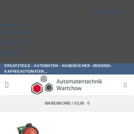
EINSTELLUNGEN SPEICHERN
Einstellungen
ansehen
Cookie-Richtlinie
Datenschutz
Impressum
ERSATZTEILE - AUTOMATEN - HANDBÜCHER -VENDING–
Zum
KAFFEEAUTOMATEN...
Inhalt
springen
WARENKORB /
€
0,00
0