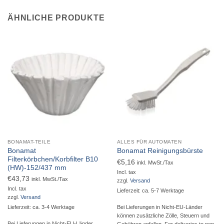
ÄHNLICHE PRODUKTE
BONAMAT-TEILE
ALLES FÜR AUTOMATEN
Bonamat
Bonamat Reinigungsbürste
Filterkörbchen/Korbfilter B10
€
5,16
inkl. MwSt./Tax
(HW)-152/437 mm
Incl. tax
€
43,73
inkl. MwSt./Tax
zzgl.
Versand
Incl. tax
Lieferzeit: ca. 5-7 Werktage
zzgl.
Versand
Bei Lieferungen in Nicht-EU-Länder
Lieferzeit: ca. 3-4 Werktage
können zusätzliche Zölle, Steuern und
Bei Lieferungen in Nicht-EU-Länder
Gebühren anfallen. For deliveries to non-