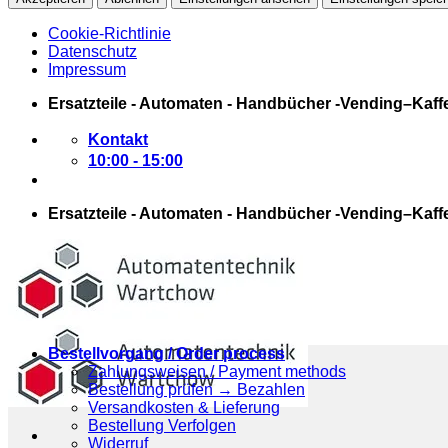
Cookie-Richtlinie
Datenschutz
Impressum
Zum
Ersatzteile - Automaten - Handbücher -Vending–Kaff
Inhalt
springen
Kontakt
10:00 - 15:00
Ersatzteile - Automaten - Handbücher -Vending–Kaff
Bestellvorgang / Order process
Zahlungsweisen / Payment methods
Bestellung prüfen → Bezahlen
Versandkosten & Lieferung
Bestellung Verfolgen
Widerruf