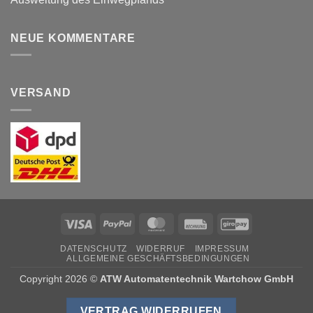
NEUE KOMMENTARE
VERSAND
Visa
PayPal
MasterCard
Rechung
GiroPay
DATENSCHUTZ
WIDERRUF
IMPRESSUM
ALLGEMEINE GESCHÄFTSBEDINGUNGEN
Copyright 2026 ©
ATW Automatentechnik Wartchow GmbH
VERTRAG WIDERRUFEN