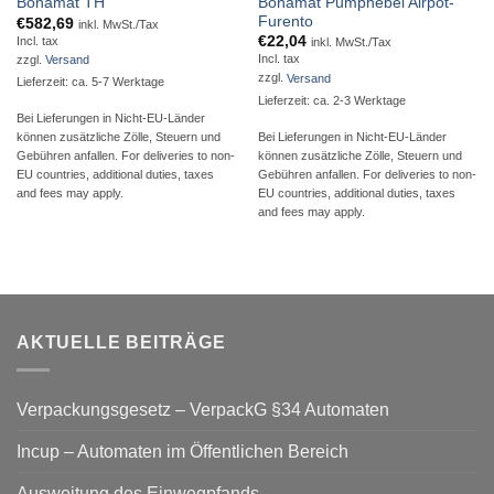
Bonamat Pumphebel Airpot-
Bonamat TH
Furento
€
582,69
inkl. MwSt./Tax
€
22,04
Incl. tax
inkl. MwSt./Tax
Incl. tax
zzgl.
Versand
zzgl.
Versand
Lieferzeit: ca. 5-7 Werktage
Lieferzeit: ca. 2-3 Werktage
Bei Lieferungen in Nicht-EU-Länder
Bei Lieferungen in Nicht-EU-Länder
können zusätzliche Zölle, Steuern und
können zusätzliche Zölle, Steuern und
Gebühren anfallen. For deliveries to non-
Gebühren anfallen. For deliveries to non-
EU countries, additional duties, taxes
EU countries, additional duties, taxes
and fees may apply.
and fees may apply.
AKTUELLE BEITRÄGE
Verpackungsgesetz – VerpackG §34 Automaten
Incup – Automaten im Öffentlichen Bereich
Ausweitung des Einwegpfands