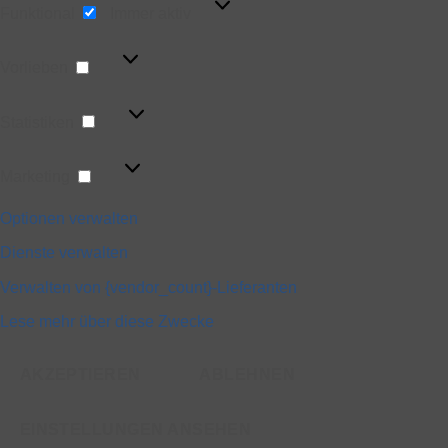
Funktional
Immer aktiv
Vorlieben
Vorlieben
Statistiken
Statistiken
Marketing
Marketing
Optionen verwalten
Dienste verwalten
Verwalten von {vendor_count}-Lieferanten
Lese mehr über diese Zwecke
AKZEPTIEREN
ABLEHNEN
EINSTELLUNGEN ANSEHEN