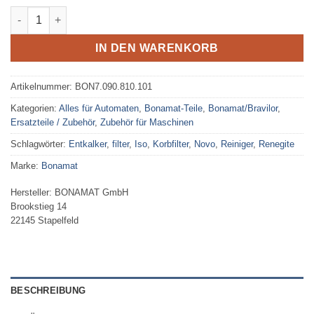
Bonamat Filterpfanne Novo und Iso Menge
IN DEN WARENKORB
Artikelnummer:
BON7.090.810.101
Kategorien:
Alles für Automaten
,
Bonamat-Teile
,
Bonamat/Bravilor
,
Ersatzteile / Zubehör
,
Zubehör für Maschinen
Schlagwörter:
Entkalker
,
filter
,
Iso
,
Korbfilter
,
Novo
,
Reiniger
,
Renegite
Marke:
Bonamat
Hersteller:
BONAMAT GmbH
Brookstieg 14
22145 Stapelfeld
BESCHREIBUNG