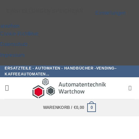
EINSTELLUNGEN SPEICHERN
Einstellungen
ansehen
Cookie-Richtlinie
Datenschutz
Impressum
ERSATZTEILE - AUTOMATEN - HANDBÜCHER -VENDING–
Zum
KAFFEEAUTOMATEN...
Inhalt
springen
0
WARENKORB /
€
0,00