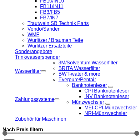
FB10/IN10
FB11/IN11
FB3/FB5
FB7/IN7
Trautwein SB Technik Parts
Vendo/Sanden
WMF
Wurlitzer / Brauman Teile
Wurlitzer Ersatzteile
Sonderangebote
Trinkwasserspender
3M/Solventum Wasserfilter
BRITA Wasserfilter
Wasserfilter
BWT-water & more
Everpure/Pentair
Banknotenleser
CPI Banknotenleser
INV Banknotenleser
Zahlungssysteme
Münzwechsler
MEI-CPI-Münzwechsler
NRI-Münzwechsler
Zubehör für Maschinen
Nach Preis filtern