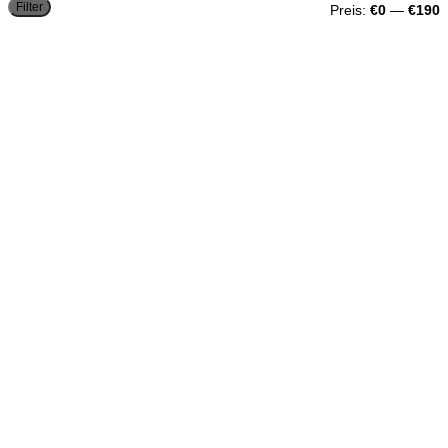
M
M
Filter
Preis:
€0
—
€190
P
P