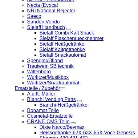
Necta (Evoca)
NRI National Rejector
Saeco
Sanden Vendo
Sielaff Handbuch
Sielaff Combi Kalt Snack
Sielaff Flaschenruecknehmer
Sielaff Heißgetränke
Sielaff Kaltgetraenke
Sielaff Snackautomat
Spengler/Olland
Trautwein SB technik
Wittenborg
Wurlitzer/Musikbox
Wurlitzer/Snackautomat
Ersatzteile / Zubehör
A.u.K. Müller
Bianchi Vending Parts
Bianchi-Heißgetränke
Bonamat-Teile
Cosmetal-Ersatzteile
CRANE-CMS-Teile
Dixie Narco/Bevmax
Heissgetränke-62X-63X-65X-Voce-Genesis