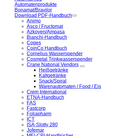
Automatenprodukte
Bonamat/Bravilor
Download PDF-Handbuch
Animo
Asco / Fructomat
Azkoyen/Ampasa
Bianchi-Handbuch
Coges
CoinCo Handbuch
Cornelius Wasserspender
Cosmetal Trinkwasserspender
Crane National Vendors
Heißgetränke
Kaltgetränke
Snack/Spiral
Warenautomaten / Food / Eis
Crem International
ETNA-Handbuch
FAS
Fastcorp
Foliapharm
ICT
ISA-Slotty 280
Jofemar
MEI-CPI-Handbücher