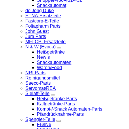
Shopper-430-431-432
Snackautomat
de Jong Duke
ETNA-Ersatzteile
Fastcorp-E-Teile
Foliapharm Parts
John Guest
Jura Parts
MEI-CPI-Ersatzteile
N & W (Evoca)
Heißgetränke
Newis
Snackautomaten
Waren/Food
NRI-Parts
Reinigungsmittel
Saeco-Parts
Servomat/REA
Sielaff-Teile
Heißgetränke-Parts
Kaltgetränke-Parts
Kombi-/-Snack Automaten-Parts
Pfandrücknahme-Parts
Spengler-Teile
FB/IN6