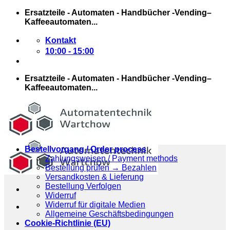
Zum
Ersatzteile - Automaten - Handbücher -Vending–
Inhalt
Kaffeeautomaten...
springen
Kontakt
10:00 - 15:00
Ersatzteile - Automaten - Handbücher -Vending–
Kaffeeautomaten...
Bestellvorgang / Order process
Zahlungsweisen / Payment methods
Bestellung prüfen → Bezahlen
Versandkosten & Lieferung
Bestellung Verfolgen
Widerruf
Widerruf für digitale Medien
Allgemeine Geschäftsbedingungen
Cookie-Richtlinie (EU)