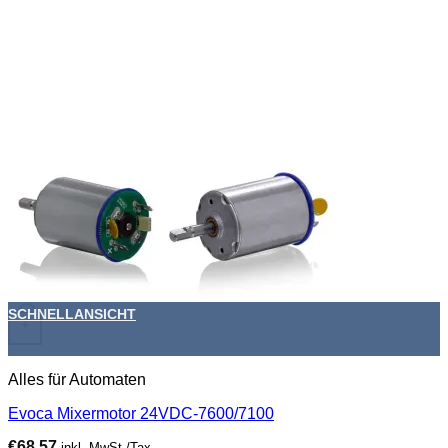
SCHNELLANSICHT
+
Alles für Automaten
Evoca Mixermotor 24VDC-7600/7100
€
68,57
inkl. MwSt./Tax