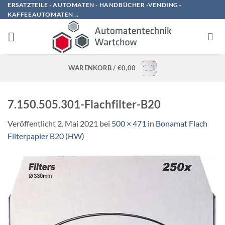
Zum
ERSATZTEILE - AUTOMATEN - HANDBÜCHER -VENDING–
KAFFEEAUTOMATEN...
Inhalt
springen
WARENKORB /
€
0,00
7.150.505.301-Flachfilter-B20
Veröffentlicht
2. Mai 2021
bei
500 × 471
in
Bonamat Flach
Filterpapier B20 (HW)