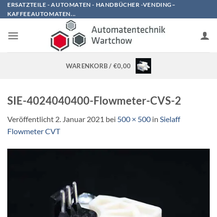
Zum
ERSATZTEILE - AUTOMATEN - HANDBÜCHER -VENDING–
KAFFEEAUTOMATEN...
Inhalt
springen
WARENKORB /
€
0,00
SIE-4024040400-Flowmeter-CVS-2
Veröffentlicht
2. Januar 2021
bei
500 × 500
in
Sielaff
Flowmeter CVT