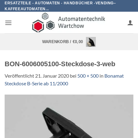
Zum
ERSATZTEILE - AUTOMATEN - HANDBÜCHER -VENDING–
KAFFEEAUTOMATEN...
Inhalt
springen
WARENKORB /
€
0,00
BON-6006005100-Steckdose-3-web
Veröffentlicht
21. Januar 2020
bei
500 × 500
in
Bonamat
Steckdose B-Serie ab 11/2000