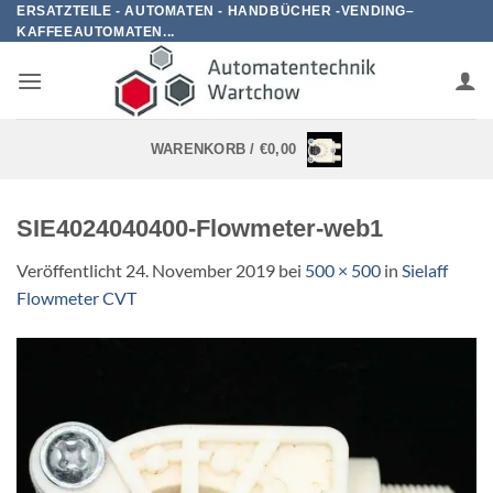
Zum
ERSATZTEILE - AUTOMATEN - HANDBÜCHER -VENDING–
KAFFEEAUTOMATEN...
Inhalt
springen
WARENKORB /
€
0,00
SIE4024040400-Flowmeter-web1
Veröffentlicht
24. November 2019
bei
500 × 500
in
Sielaff
Flowmeter CVT