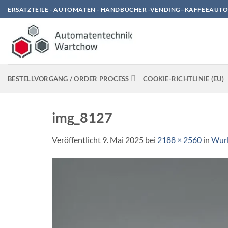
Zum
ERSATZTEILE - AUTOMATEN - HANDBÜCHER -VENDING–KAFFEEAUTO
Inhalt
springen
BESTELLVORGANG / ORDER PROCESS
COOKIE-RICHTLINIE (EU)
img_8127
Veröffentlicht
9. Mai 2025
bei
2188 × 2560
in
Wurl