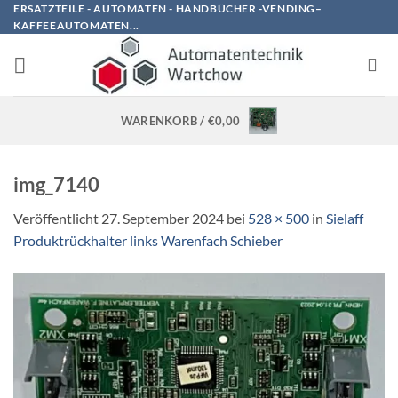
Zum
ERSATZTEILE - AUTOMATEN - HANDBÜCHER -VENDING–
KAFFEEAUTOMATEN...
Inhalt
springen
WARENKORB /
€
0,00
img_7140
Veröffentlicht
27. September 2024
bei
528 × 500
in
Sielaff
Produktrückhalter links Warenfach Schieber