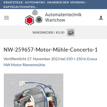
Zum
ERSATZTEILE - AUTOMATEN - HANDBÜCHER -VENDING–
KAFFEEAUTOMATEN...
Inhalt
springen
WARENKORB /
€
0,00
NW-259657-Motor-Mühle-Concerto-1
Veröffentlicht
27. November 2023
bei
250 × 250
in
Evoca
NW Motor Riemenmühle