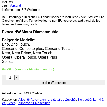
Incl. tax
zzgl.
Versand
Lieferzeit: ca. 5-7 Werktage
Bei Lieferungen in Nicht-EU-Länder können zusätzliche Zölle, Steuern und
Gebühren anfallen. For deliveries to non-EU countries, additional duties,
taxes and fees may apply.
Evoca NW Motor Riemenmühle
Folgende Modelle:
Brio, Brio Touch,
Concerto, Concerto plus, Concerto Touch,
Krea, Krea Prime, Krea Touch
Opera, Opera Touch, Opera Plus
Solista
Vorrätig (kann nachbestellt werden)
Evoca NW Motor Riemenmühle Menge
In den Warenkorb
Artikelnummer:
NW00259657
Kategorien:
Alles für Automaten
,
Ersatzteile / Zubehör
,
Heißgetränke
,
N &
W (Evoca)
,
Zubehör für Maschinen