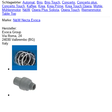
Schlagwörter:
Automat
,
Brio
,
Brio Touch
,
Concerto
,
Concerto plus
,
Concerto Touch
,
Kaffee
,
Krea
,
Krea Prime
,
Krea Touch Opera
,
Mühle
,
Mühlenmotor
,
N&W
,
Opera Plus Solista
,
Opera Touch
,
Riemenmotor
,
Table Top
Marke:
N&W Necta Evoca
Hersteller:
Evoca Group
Via Roma, 24
24030 Valbrembo (BG)
Italy