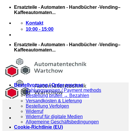
Zum
Ersatzteile - Automaten - Handbücher -Vending–
Inhalt
Kaffeeautomaten...
springen
Kontakt
10:00 - 15:00
Ersatzteile - Automaten - Handbücher -Vending–
Kaffeeautomaten...
Bestellvorgang / Order process
Zahlungsweisen / Payment methods
Bestellung prüfen → Bezahlen
Versandkosten & Lieferung
Bestellung Verfolgen
Widerruf
Widerruf für digitale Medien
Allgemeine Geschäftsbedingungen
Cookie-Richtlinie (EU)