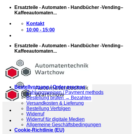
Zum
Ersatzteile - Automaten - Handbücher -Vending–
Inhalt
Kaffeeautomaten...
springen
Kontakt
10:00 - 15:00
Ersatzteile - Automaten - Handbücher -Vending–
Kaffeeautomaten...
Bestellvorgang / Order process
Zahlungsweisen / Payment methods
Bestellung prüfen → Bezahlen
Versandkosten & Lieferung
Bestellung Verfolgen
Widerruf
Widerruf für digitale Medien
Allgemeine Geschäftsbedingungen
Cookie-Richtlinie (EU)