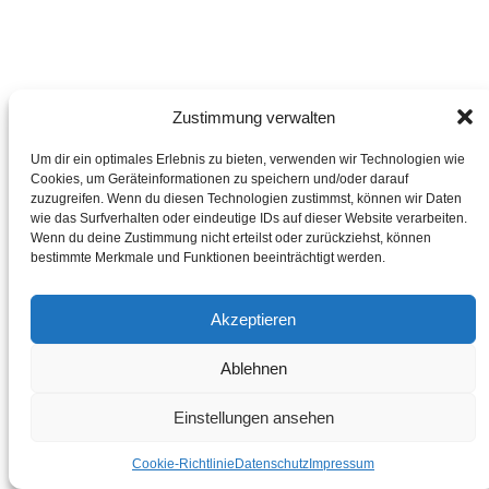
Zustimmung verwalten
Um dir ein optimales Erlebnis zu bieten, verwenden wir Technologien wie
Cookies, um Geräteinformationen zu speichern und/oder darauf
zuzugreifen. Wenn du diesen Technologien zustimmst, können wir Daten
wie das Surfverhalten oder eindeutige IDs auf dieser Website verarbeiten.
Wenn du deine Zustimmung nicht erteilst oder zurückziehst, können
bestimmte Merkmale und Funktionen beeinträchtigt werden.
Akzeptieren
SCHNELLANSICHT
+
Ablehnen
Alles für Automaten
Einstellungen ansehen
RWC John Guest Adapter 3/4″
Cookie-Richtlinie
Datenschutz
Impressum
€
4,66
inkl. MwSt./Tax