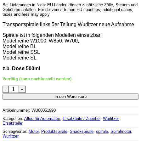
Bei Lieferungen in Nicht-EU-Länder können zusätzliche Zölle, Steuern und
Gebühren anfallen. For deliveries to non-EU countries, additional duties,
taxes and fees may apply.
Transportspirale links 5er Teilung Wurlitzer neue Aufnahme
Spirale ist in folgenden Modellen einsetzbar:
Modellreihe W1000, W850, W700,
Modellreihe BL
Modellreihe SSL
Modellreihe SL
z.b. Dose 500ml
Vorrätig (kann nachbestellt werden)
Wurlitzer Snackspirale 5er Teilung links Menge
In den Warenkorb
Artikelnummer:
WU00051990
Kategorien:
Alles für Automaten
,
Ersatzteile / Zubehör
,
Wurlitzer
Ersatzteile
Schlagwörter:
Motor
,
Produktspirale
,
Snackspirale
,
spirale
,
Spiralmotor
,
Wurlitzer