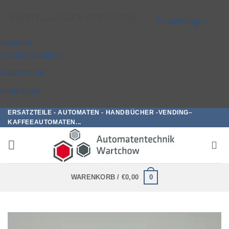
EINSTELLUNGEN SPEICHERN
Einstellungen
ansehen
Cookie-Richtlinie
Datenschutz
Impressum
ERSATZTEILE - AUTOMATEN - HANDBÜCHER -VENDING–
Zum
KAFFEEAUTOMATEN...
Inhalt
springen
0
WARENKORB /
€
0,00