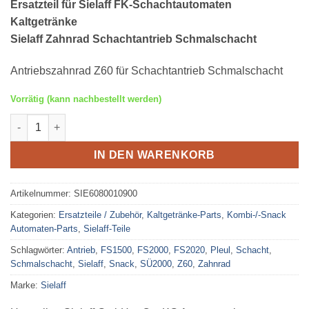
Ersatzteil für Sielaff FK-Schachtautomaten
Kaltgetränke
Sielaff Zahnrad Schachtantrieb Schmalschacht
Antriebszahnrad Z60 für Schachtantrieb Schmalschacht
Vorrätig (kann nachbestellt werden)
Sielaff Zahnrad Schachtantrieb Schmalschacht Menge
IN DEN WARENKORB
Artikelnummer:
SIE6080010900
Kategorien:
Ersatzteile / Zubehör
,
Kaltgetränke-Parts
,
Kombi-/-Snack
Automaten-Parts
,
Sielaff-Teile
Schlagwörter:
Antrieb
,
FS1500
,
FS2000
,
FS2020
,
Pleul
,
Schacht
,
Schmalschacht
,
Sielaff
,
Snack
,
SÜ2000
,
Z60
,
Zahnrad
Marke:
Sielaff