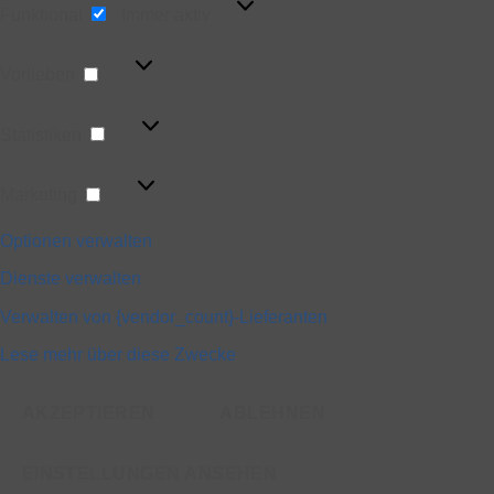
Funktional
Immer aktiv
Vorlieben
Vorlieben
Statistiken
Statistiken
Marketing
Marketing
Optionen verwalten
Dienste verwalten
Verwalten von {vendor_count}-Lieferanten
Lese mehr über diese Zwecke
AKZEPTIEREN
ABLEHNEN
EINSTELLUNGEN ANSEHEN