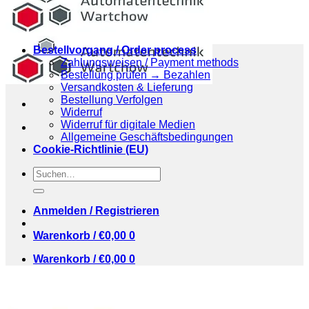
Bestellvorgang / Order process
Zahlungsweisen / Payment methods
Bestellung prüfen → Bezahlen
Versandkosten & Lieferung
Bestellung Verfolgen
Widerruf
Widerruf für digitale Medien
Allgemeine Geschäftsbedingungen
Cookie-Richtlinie (EU)
Suchen
nach:
Anmelden / Registrieren
Warenkorb /
€
0,00
0
Warenkorb /
€
0,00
0