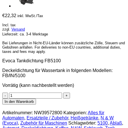
€
22,32
inkl. MwSt./Tax
Incl. tax
zzgl.
Versand
Lieferzeit: ca. 3-4 Werktage
Bei Lieferungen in Nicht-EU-Länder können zusätzliche Zölle, Steuern und
Gebühren anfallen. For deliveries to non-EU countries, additional duties,
taxes and fees may apply.
Evoca Tankdichtung FB5100
Deckeldichtung für Wassertank in folgenden Modellen:
FB/IN/5100
Vorrätig (kann nachbestellt werden)
Evoca
Tankdichtung
In den Warenkorb
FB5100
Menge
Artikelnummer:
NW39572800
Kategorien:
Alles für
Automaten
,
Ersatzteile / Zubehör
,
Heißgetränke
,
N & W
(Evoca)
,
Zubehör für Maschinen
Schlagwörter:
5100
,
Ablaß
,