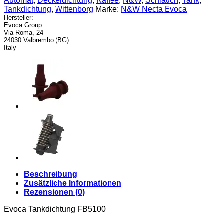
Automat
,
Deckeldichtung
,
Kaffee
,
N&W
,
Schlauch
,
Tank
,
Tankdichtung
,
Wittenborg
Marke:
N&W Necta Evoca
Hersteller:
Evoca Group
Via Roma, 24
24030 Valbrembo (BG)
Italy
Beschreibung
Zusätzliche Informationen
Rezensionen (0)
Evoca Tankdichtung FB5100